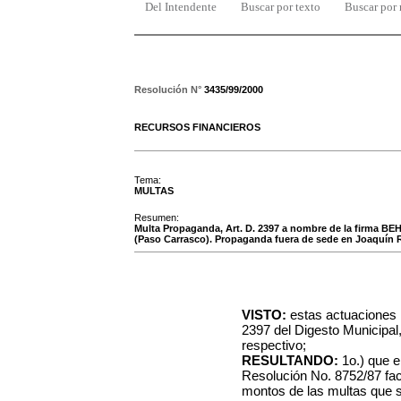
Del Intendente
Buscar por texto
Buscar por
Resolución N°
3435/99/2000
RECURSOS FINANCIEROS
Tema:
MULTAS
Resumen:
Multa Propaganda, Art. D. 2397 a nombre de la firma BE
(Paso Carrasco). Propaganda fuera de sede en Joaquín 
VISTO:
estas actuaciones r
2397 del Digesto Municipal
respectivo;
RESULTANDO:
1o.) que e
Resolución No. 8752/87 fac
montos de las multas que s