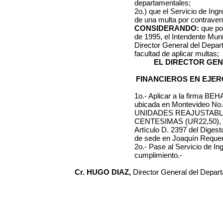
departamentales;
2o.) que el Servicio de Ing
de una multa por contraveni
CONSIDERANDO:
que por
de 1995, el Intendente Muni
Director General del Depa
facultad de aplicar multas;
EL DIRECTOR GE
FINANCIEROS EN EJER
1o.- Aplicar a la firma
BEHA
ubicada en
Montevideo No.
UNIDADES REAJUSTAB
CENTESIMAS (UR22,50)
,
Artículo D. 2397 del Diges
de sede en Joaquín Reque
2o.- Pase al Servicio de I
cumplimiento.-
Cr. HUGO DIAZ,
Director General del Depar