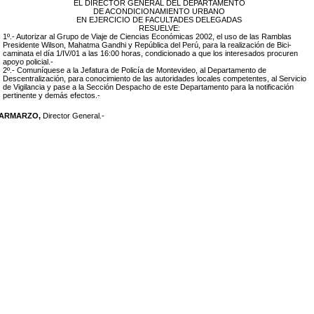
EL DIRECTOR GENERAL DEL DEPARTAMENTO
DE ACONDICIONAMIENTO URBANO
EN EJERCICIO DE FACULTADES DELEGADAS
RESUELVE:
1º.- Autorizar al
Grupo de Viaje de Ciencias Económicas 2002,
el uso de las Ramblas
Presidente Wilson, Mahatma Gandhi y República del Perú, para la realización de Bici-
caminata el día 1/IV/01 a las 16:00 horas,
condicionado a que los interesados procuren
apoyo policial.-
2º.- Comuníquese a la Jefatura de Policía de Montevideo, al Departamento de
Descentralización, para conocimiento de las autoridades locales competentes, al Servicio
de Vigilancia y pase a la Sección Despacho de este Departamento para la notificación
pertinente y demás efectos.-
LARMARZO,
Director General.-