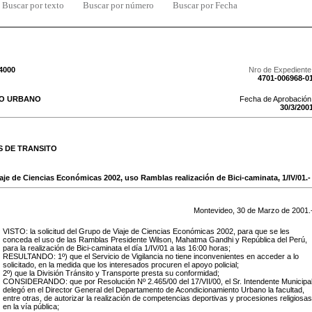
Buscar por texto
Buscar por número
Buscar por Fecha
/4000
Nro de Expediente
4701-006968-0
TO URBANO
Fecha de Aprobación
30
/
3
/
200
S DE TRANSITO
aje de Ciencias Económicas 2002, uso Ramblas realización de Bici-caminata, 1/IV/01.-
Montevideo,
30
de
Marzo
de
2001
.
VISTO: la solicitud del Grupo de Viaje de Ciencias Económicas 2002, para que se les
conceda el uso de las Ramblas Presidente Wilson, Mahatma Gandhi y República del Perú,
para la realización de Bici-caminata el día 1/IV/01 a las 16:00 horas;
RESULTANDO: 1º) que el Servicio de Vigilancia no tiene inconvenientes en acceder a lo
solicitado, en la medida que los interesados procuren el apoyo policial;
2º) que la División Tránsito y Transporte presta su conformidad;
CONSIDERANDO: que por Resolución Nº 2.465/00 del 17/VII/00, el Sr. Intendente Municipa
delegó en el Director General del Departamento de Acondicionamiento Urbano la facultad,
entre otras, de autorizar la realización de competencias deportivas y procesiones religiosas
en la vía pública;