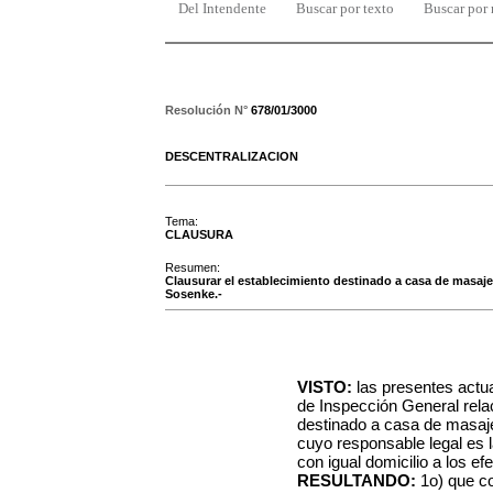
Del Intendente
Buscar por texto
Buscar por
Resolución N°
678/01/3000
DESCENTRALIZACION
Tema:
CLAUSURA
Resumen:
Clausurar el establecimiento destinado a casa de masajes 
Sosenke.-
VISTO:
las presentes actu
de Inspección General rela
destinado a casa de masaje
cuyo responsable legal es l
con igual domicilio a los ef
RESULTANDO:
1o) que co