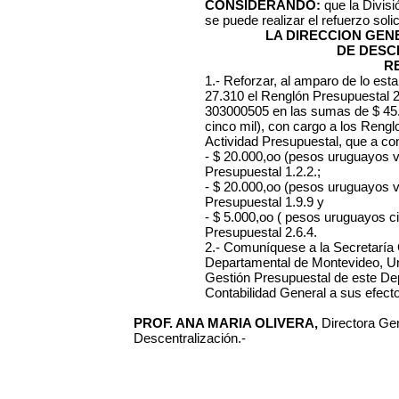
CONSIDERANDO:
que la Divisi
se puede realizar el refuerzo solic
LA DIRECCION GE
DE DESC
R
1.- Reforzar, al amparo de lo esta
27.310 el Renglón Presupuestal 2.
303000505 en las sumas de $ 45.
cinco mil), con cargo a los Reng
Actividad Presupuestal, que a con
- $ 20.000,oo (pesos uruguayos v
Presupuestal 1.2.2.;
- $ 20.000,oo (pesos uruguayos v
Presupuestal 1.9.9 y
- $ 5.000,oo ( pesos uruguayos c
Presupuestal 2.6.4.
2.- Comuníquese a la Secretaría 
Departamental de Montevideo, Un
Gestión Presupuestal de este De
Contabilidad General a sus efecto
PROF. ANA MARIA OLIVERA,
Directora Gen
Descentralización.-