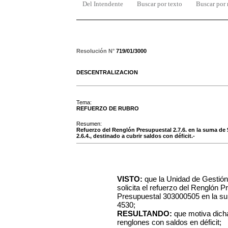
Del Intendente
Buscar por texto
Buscar por
Resolución N°
719/01/3000
DESCENTRALIZACION
Tema:
REFUERZO DE RUBRO
Resumen:
Refuerzo del Renglón Presupuestal 2.7.6. en la suma de $
2.6.4., destinado a cubrir saldos con déficit.-
VISTO:
que la Unidad de Gestió
solicita el refuerzo del Renglón P
Presupuestal 303000505 en la su
4530;
RESULTANDO:
que motiva dicha
renglones con saldos en déficit;