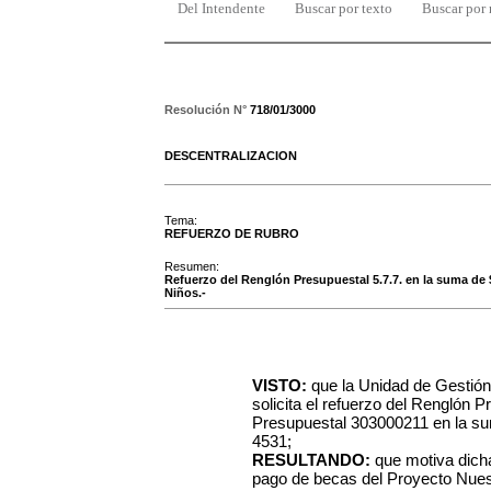
Del Intendente
Buscar por texto
Buscar por
Resolución N°
718/01/3000
DESCENTRALIZACION
Tema:
REFUERZO DE RUBRO
Resumen:
Refuerzo del Renglón Presupuestal 5.7.7. en la suma de 
Niños.-
VISTO:
que la Unidad de Gestió
solicita el refuerzo del Renglón P
Presupuestal 303000211 en la su
4531;
RESULTANDO:
que motiva dicha
pago de becas del Proyecto Nues