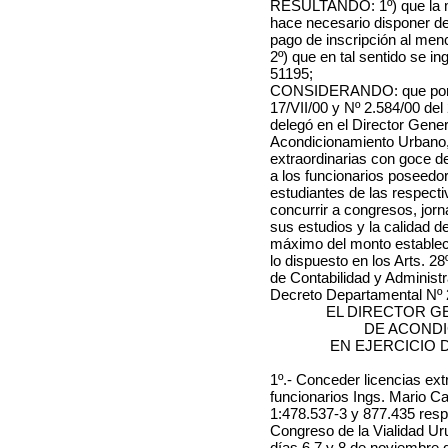
RESULTANDO: 1º) que la m
hace necesario disponer d
pago de inscripción al men
2º) que en tal sentido se in
51195;
CONSIDERANDO: que por R
17/VII/00 y Nº 2.584/00 del 
delegó en el Director Gene
Acondicionamiento Urbano, 
extraordinarias con goce d
a los funcionarios poseedore
estudiantes de las respectiv
concurrir a congresos, jorn
sus estudios y la calidad d
máximo del monto estableci
lo dispuesto en los Arts. 2
de Contabilidad y Administr
Decreto Departamental Nº 
EL DIRECTOR G
DE ACOND
EN EJERCICIO 
1º.- Conceder licencias ext
funcionarios
Ings. Mario Ca
1:478.537-3 y 877.435 res
Congreso de la Vialidad Ur
días 6,7 y 8 de noviembre d