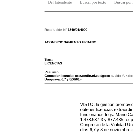
Del Intendente
Buscar por texto
Buscar por
Resolución N°
1340/01/4000
ACONDICIONAMIENTO URBANO
Tema:
LICENCIAS
Resumen:
Conceder licencias extraordinarias c/goce sueldo funcion
Uruguaya, 6,7 y 8/XI/01.-
VISTO: la gestión promovida
obtener licencias extraordi
funcionarios Ings. Mario Ca
1:478.537-3 y 877.435 respe
Congreso de la Vialidad Ur
días 6,7 y 8 de noviembre 