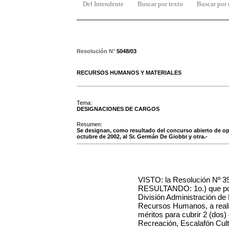
Del Intendente
Buscar por texto
Buscar por
Resolución N°
5048/03
RECURSOS HUMANOS Y MATERIALES
Tema:
DESIGNACIONES DE CARGOS
Resumen:
Se designan, como resultado del concurso abierto de op
octubre de 2002, al Sr. Germán De Giobbi y otra.-
VISTO: la Resolución Nº 39
RESULTANDO: 1o.) que por 
División Administración de 
Recursos Humanos, a realiz
méritos para cubrir 2 (dos
Recreación, Escalafón Cult