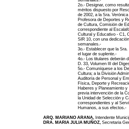
2o.- Designar, como result
méritos dispuesto por Reso
de 2002, a la Sra. Verónica
Profesora de Deportes y R
de Cultura, Comisión de Ed
correspondiente al Escalaf
Cultural y Educativo - C1, 
SIR 10, con una dedicación 
semanales.-
3o.- Establecer que la Sra.
el lugar de suplente.-
4o.- Los titulares deberán d
D. 33, Volumen III del Dige
5o.- Comuníquese a los De
Cultura; a la División Admi
Auditoría de Personal y E
Física, Deporte y Recreació
Haberes y Planeamiento y
previa intervención de la C
la Unidad de Selección y Ca
correspondientes y al Serv
Humanos, a sus efectos.-
ARQ. MARIANO ARANA,
Intendente Municip
DRA. MARIA JULIA MUÑOZ,
Secretaria Gen