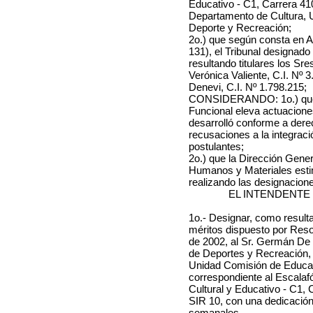
Educativo - C1, Carrera 410
Departamento de Cultura, 
Deporte y Recreación;
2o.) que según consta en A
131), el Tribunal designado
resultando titulares los Sr
Verónica Valiente, C.I. Nº 3
Denevi, C.I. Nº 1.798.215;
CONSIDERANDO: 1o.) que l
Funcional eleva actuacione
desarrolló conforme a dere
recusaciones a la integració
postulantes;
2o.) que la Dirección Gen
Humanos y Materiales estim
realizando las designacion
EL INTENDENTE
1o.- Designar, como result
méritos dispuesto por Reso
de 2002, al Sr. Germán De 
de Deportes y Recreación, 
Unidad Comisión de Educac
correspondiente al Escalaf
Cultural y Educativo - C1, 
SIR 10, con una dedicación 
semanales.-