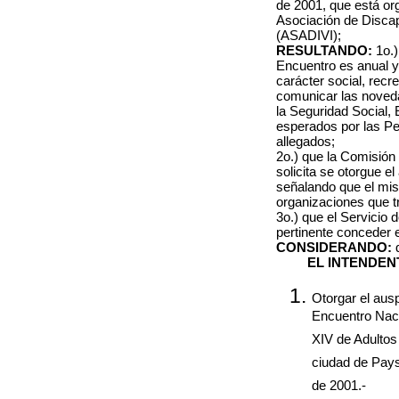
de 2001, que está or
Asociación de Disca
(ASADIVI);
RESULTANDO:
1o.
Encuentro es anual y
carácter social, recre
comunicar las noved
la Seguridad Social,
esperados por las P
allegados
;
2o.) que la Comisión
solicita se otorgue el
señalando que el mis
organizaciones que t
3o.) que el Servicio 
pertinente conceder e
CONSIDERANDO:
EL INTENDEN
Otorgar el ausp
Encuentro Nac
XIV de Adultos 
ciudad de Pays
de 2001.-