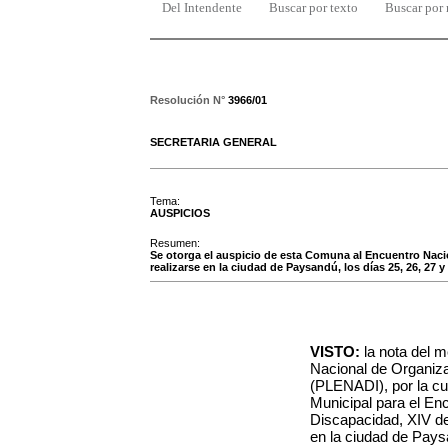
Del Intendente
Buscar por texto
Buscar por
Resolución N°
3966/01
SECRETARIA GENERAL
Tema:
AUSPICIOS
Resumen:
Se otorga el auspicio de esta Comuna al Encuentro Naci
realizarse en la ciudad de Paysandú, los días 25, 26, 27 
VISTO:
la nota del m
Nacional de Organiz
(PLENADI), por la cua
Municipal para el En
Discapacidad, XIV de
en la ciudad de Paysa