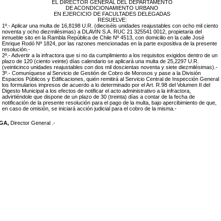
EL DIRECTOR GENERAL DEL DEPARTAMENTO
DE ACONDICIONAMIENTO URBANO
EN EJERCICIO DE FACULTADES DELEGADAS
RESUELVE:
1º.- Aplicar una multa de
16,8198
U.R. (
dieciséis unidades reajustables con ocho mil ciento
noventa y ocho diezmilésimas
)
a
DLAVIN S.A. RUC 21 325541 0012
,
propietaria
del
inmueble sito en
la Rambla República de Chile Nº 4513
, con domicilio en
la calle José
Enrique Rodó Nº 1824
, por las razones mencionadas en la parte expositiva de la presente
resolución.-
2º.- Advertir a la infractora que si no da cumplimiento a los requisitos exigidos dentro de un
plazo de
120 (ciento veinte)
días calendario se aplicará una multa de
25,2297
U.R.
(
veinticinco unidades reajustables con dos mil doscientas noventa y siete diezmilésimas
).-
3º.- Comuníquese al Servicio de Gestión de Cobro de Morosos y pase a la División
Espacios Públicos y Edificaciones, quién remitirá al Servicio Central de Inspección General
los formularios impresos de acuerdo a lo determinado por el Art. R.98 del Volumen II del
Digesto Municipal a los efectos de notificar el acto administrativo a la infractora,
advirtiéndole que dispone de un plazo de 30 (treinta) días a contar de la fecha de
notificación de la presente resolución para el pago de la multa, bajo apercibimiento de que,
en caso de omisión, se iniciará acción judicial para el cobro de la misma.-
EGA,
Director General .-