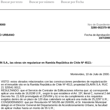
Buscar por texto
Buscar por número
Buscar por Fecha
/4000
Nro de Expediente
3280-002370-9
TO URBANO
Fecha de Aprobación
10
/
7
/
200
N S.A., las obras sin regularizar en Rambla República de Chile Nº 4513.-
Montevideo,
10
de
Julio
de
2000
.
VISTO: estos obrados relacionados con
las construcciones pendientes de regularización
en el inmueble sito en
la Rambla República de Chile Nº 4513
, propiedad
DLAVIN S.A. RUC
21 325541 0012;
RESULTANDO: que el Servicio de Contralor de Edificaciones informa que: a) corresponde
aplicar una multa de
16,8198
U.R., según lo que establece el Art. 15º, literal C
, numeral 2
del
Decreto No. 21.626 promulgado el 23/IV/84 y b) si no da cumplimiento a los requisitos
exigidos dentro de un plazo de
120
días calendario se aplicará una multa de
25,2297
U.R.;
CONSIDERANDO: que por Resolución Nº 581/95 del 20/II/95, el Sr. Intendente Municipal
delegó en el Director General del Departamento de Acondicionamiento Urbano, la facultad
de aplicar multas hasta un monto de 55 U.R.;