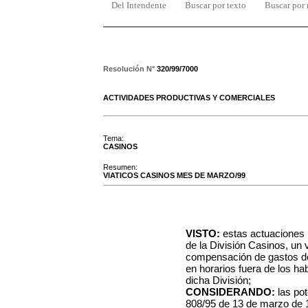
Del Intendente
Buscar por texto
Buscar por
Resolución N°
320/99/7000
ACTIVIDADES PRODUCTIVAS Y COMERCIALES
Tema:
CASINOS
Resumen:
VIATICOS CASINOS MES DE MARZO/99
VISTO:
estas actuaciones r
de la División Casinos, un 
compensación de gastos de 
en horarios fuera de los hab
dicha División;
CONSIDERANDO:
las po
808/95 de 13 de marzo de 1