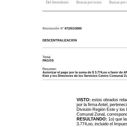
Del Intendente
Buscar por texto
Buscar por
Resolución N°
672/01/3000
DESCENTRALIZACION
Tema:
PAGOS
Resumen:
Autorizar el pago por la suma de $ 3.774,oo a favor de A
Este y los Directores de los Servicios Centro Comunal Z
VISTO:
estos obrados rela
por la firma Antel, pertenec
División Región Este y los 
Comunal Zonal, correspond
RESULTANDO:
1o) que l
3.774,oo, incluido el Impue