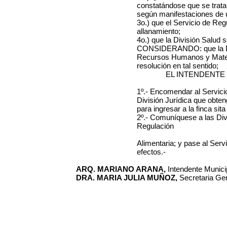
constatándose que se trata 
según manifestaciones de u
3o.) que el Servicio de Reg
allanamiento;
4o.) que la División Salud 
CONSIDERANDO: que la Di
Recursos Humanos y Materi
resolución en tal sentido;
EL INTENDENTE
1º.- Encomendar al Servici
División Jurídica que obten
para ingresar a la finca si
2º.- Comuníquese a las Divi
Regulación
Alimentaria; y pase al Ser
efectos.-
ARQ. MARIANO ARANA,
Intendente Municip
DRA. MARIA JULIA MUÑOZ,
Secretaria Gen