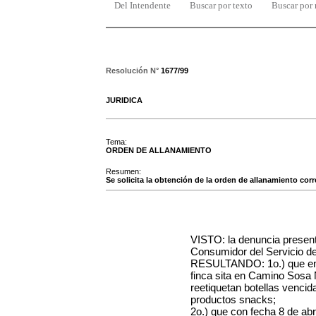
Del Intendente
Buscar por texto
Buscar por
Resolución N°
1677/99
JURIDICA
Tema:
ORDEN DE ALLANAMIENTO
Resumen:
Se solicita la obtención de la orden de allanamiento corr
VISTO: la denuncia present
Consumidor del Servicio de
RESULTANDO: 1o.) que en 
finca sita en Camino Sosa N
reetiquetan botellas vencid
productos snacks;
2o.) que con fecha 8 de abri