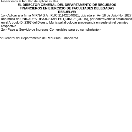
Financieros la facultad de aplicar multas;
EL DIRECTOR GENERAL DEL DEPARTAMENTO DE RECURSOS
FINANCIEROS EN EJERCICIO DE FACULTADES DELEGADAS
RESUELVE:
1o.- Aplicar a la firma
MIRNA S.A., RUC 211422340011
, ubicada en
Av. 18 de Julio No. 1827
una multa de UNIDADES REAJUSTABLES
QUINCE (UR 15)
, por contravenir lo establecido
en el Artículo D. 2397 del Digesto Municipal al colocar propaganda
en sede
sin el permiso
respectivo.-
2o.- Pase al Servicio de Ingresos Comerciales para su cumplimiento.-
tor General del Departamento de Recursos Financieros.-