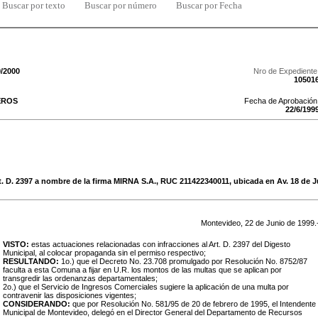
Buscar por texto
Buscar por número
Buscar por Fecha
9/2000
Nro de Expediente
10501
EROS
Fecha de Aprobación
22
/
6
/
199
. D. 2397 a nombre de la firma MIRNA S.A., RUC 211422340011, ubicada en Av. 18 de Ju
Montevideo,
22
de
Junio
de
1999
.
VISTO:
estas actuaciones relacionadas con infracciones al Art. D. 2397 del Digesto
Municipal, al colocar propaganda sin el permiso respectivo;
RESULTANDO:
1o.) que el Decreto No. 23.708 promulgado por Resolución No. 8752/87
faculta a esta Comuna a fijar en U.R. los montos de las multas que se aplican por
transgredir las ordenanzas departamentales;
2o.) que el Servicio de Ingresos Comerciales sugiere la aplicación de una multa por
contravenir las disposiciones vigentes;
CONSIDERANDO:
que por Resolución No. 581/95 de 20 de febrero de 1995, el Intendente
Municipal de Montevideo, delegó en el Director General del Departamento de Recursos