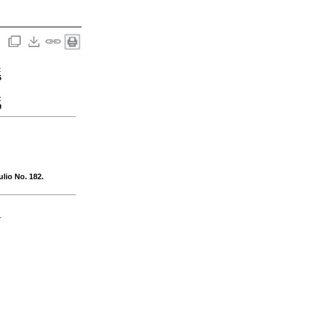
:
6
:
9
lio No. 182.
-