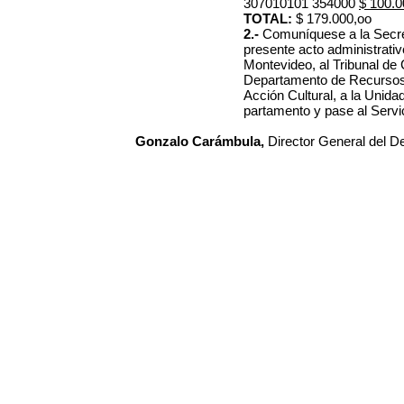
307010101 354000
$ 100.0
TOTAL:
$
179.000,oo
2.-
Comuníquese a la Secret
presente acto administrati
Montevideo, al Tribunal de 
Departamento de Recursos 
Acción Cultural, a la Unid
partamento y pase al Servi
Gonzalo Carámbula,
Director General del D