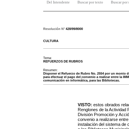
Del Intendente
Buscar por texto
Buscar por
Resolución N°
428/99/8000
CULTURA
Tema:
REFUERZOS DE RUBROS
Resumen:
Disponer el Refuerzo de Rubro No. 2554 por un monto de 
para efectuar el pago del convenio a realizar entre la IMM 
comunicación en informática, para las Bibliotecas.
VISTO:
estos obrados rela
Renglones de la Actividad 
División Promoción y Acción
convenio a realizarse entre 
instalación del sistema de