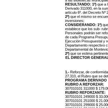
a las Bibliotecas Municipal
RESULTANDO: 1º)
que a l
Derivado 311000, en la sum
artículo 6º. del Decreto Nº 
2º)
que el mismo se encuent
inversiones;
CONSIDERANDO: 1º)
que 
establece que los sub- rub
Personales podrán ser refo
de cada Programa Presupues
Ejecución Presupuestal y re
Departamento respectivo c
Departamental de Montevid
2º)
que se estima pertinent
EL DIRECTOR GENERA
1.-
Reforzar, de conformidad
27.310, el Rubro que se det
PROGRAMA DERIVADO
RUBRO A REFORZAR:
307010101 311000 $ 179.0
RUBRO REFORZANTE:
307010101 249000 $ 33.00
307010101 251000 $ 21.00
307010101 299000 $ 25.00