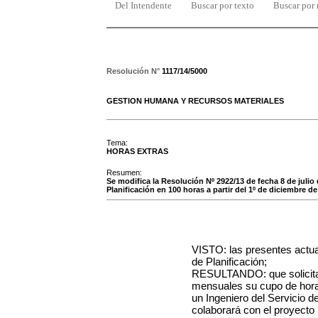
Del Intendente
Buscar por texto
Buscar por
Resolución N°
1117/14/5000
GESTION HUMANA Y RECURSOS MATERIALES
Tema:
HORAS EXTRAS
Resumen:
Se modifica la Resolución Nº 2922/13 de fecha 8 de juli
Planificación en 100 horas a partir del 1º de diciembre d
VISTO: las presentes actu
de Planificación;
RESULTANDO: que solicita 
mensuales su cupo de horas
un Ingeniero del Servicio d
colaborará con el proyect