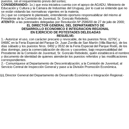
puestos, sin el requerimiento previo del sorteo;
CONSIDERANDO:
1o.) que esta iniciativa cuenta con el apoyo de AGADU, Ministerio de
Educación y Cultura y la Cámara de Industrias del Uruguay, por lo cual se entiende que no
se están violando las normativas vigentes en la materia;
2o.) que se comparte lo planteado, entendiendo oportuno responsabilizar del mismo al
Presidente de la Comisión de Juventud, Sr. Gonzalo Reboledo;
ATENTO:
a las potestades delegadas por Resolución Nº 2586/00 de 27 de julio de 2000;
EL DIRECTOR GENERAL DEL DEPARTAMENTO DE
DESARROLLO ECONOMICO E INTEGRACION REGIONAL
EN EJERCICIO DE POTESTADES DELEGADAS
RESUELVE:
1.- Autorizar el uso, con carácter precario y revocable, de los puestos Nros. 0276C y
0468C en la Feria Especial del Parque Dr. Juan Zorrilla de San Martín (Villa Biarritz), de los
días sábado y los puestos Nros. 0492 y 0532 de la Feria Especial del Parque Rodó, de los
días domingo, para la comercialización de discos y cassettes, bajo responsabilidad del
Presidente de la Comisión de Juventud, Sr. Gonzalo Reboledo, quién establecerá el nombre
y documento de identidad de quienes atenderán los puestos referidos y las modificaciones
correspondientes.
2.- Comuníquese al Departamento de Descentralización; a la Comisión de Juventud; al
Servicio Central de Inspección General y pase a la División Promoción Económica.
LI,
Director General del Departamento de Desarrollo Económico e Integración Regional.-