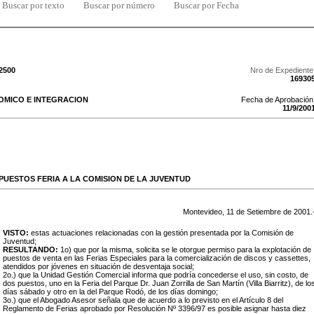
Buscar por texto
Buscar por número
Buscar por Fecha
/2500
Nro de Expediente
16930
MICO E INTEGRACION
Fecha de Aprobación
11
/
9
/
200
UESTOS FERIA A LA COMISION DE LA JUVENTUD
Montevideo,
11
de
Setiembre
de
2001
.
VISTO:
estas actuaciones relacionadas con la gestión presentada por la Comisión de
Juventud;
RESULTANDO:
1o) que por la misma, solicita se le otorgue permiso para la explotación de
puestos de venta en las Ferias Especiales para la comercialización de discos y cassettes,
atendidos por jóvenes en situación de desventaja social;
2o.) que la Unidad Gestión Comercial informa que podría concederse el uso, sin costo, de
dos puestos, uno en la Feria del Parque Dr. Juan Zorrilla de San Martín (Villa Biarritz), de lo
días sábado y otro en la del Parque Rodó, de los días domingo;
3o.) que el Abogado Asesor señala que de acuerdo a lo previsto en el Artículo 8 del
Reglamento de Ferias aprobado por Resolución Nº 3396/97 es posible asignar hasta diez