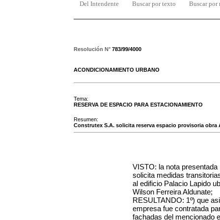
Del Intendente
Buscar por texto
Buscar por
Resolución N°
783/99/4000
ACONDICIONAMIENTO URBANO
Tema:
RESERVA DE ESPACIO PARA ESTACIONAMIENTO
Resumen:
Construtex S.A. solicita reserva espacio provisoria obra 
VISTO: la nota presentada p
solicita medidas transitori
al edificio Palacio Lapido u
Wilson Ferreira Aldunate;
RESULTANDO: 1º) que asim
empresa fue contratada para
fachadas del mencionado ed