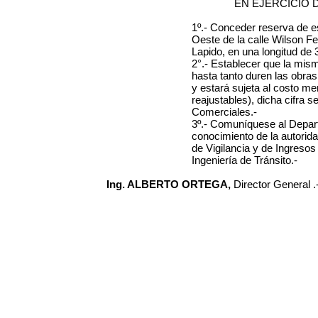
EN EJERCICIO 
1º.- Conceder reserva de e
Oeste de la calle Wilson Fer
Lapido, en una longitud de 3
2°.- Establecer que la mism
hasta tanto duren las obras
y estará sujeta al costo m
reajustables)
, dicha cifra s
Comerciales.-
3º.- Comuníquese al Depar
conocimiento de la autorida
de Vigilancia y de Ingresos
Ingeniería de Tránsito.-
Ing. ALBERTO ORTEGA,
Director General .