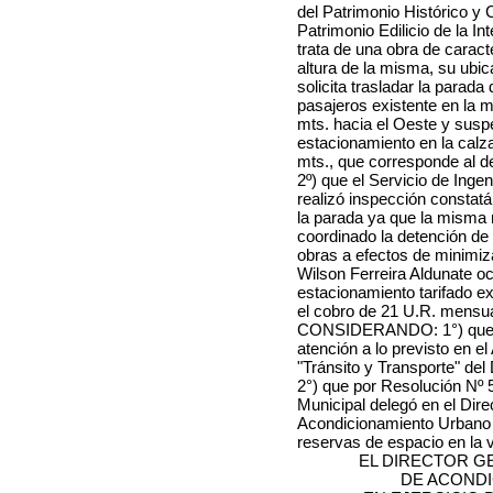
del Patrimonio Histórico y 
Patrimonio Edilicio de la I
trata de una obra de caract
altura de la misma, su ubic
solicita trasladar la parada
pasajeros existente en la
mts. hacia el Oeste y suspe
estacionamiento en la calza
mts., que corresponde al des
2º) que el Servicio de Ingen
realizó inspección constat
la parada ya que la misma 
coordinado la detención de
obras a efectos de minimizar
Wilson Ferreira Aldunate o
estacionamiento tarifado ex
el cobro de 21 U.R. mensu
CONSIDERANDO: 1°) que co
atención a lo previsto en e
"Tránsito y Transporte" del
2°) que por Resolución Nº 58
Municipal delegó en el Dir
Acondicionamiento Urbano l
reservas de espacio en la v
EL DIRECTOR G
DE ACOND