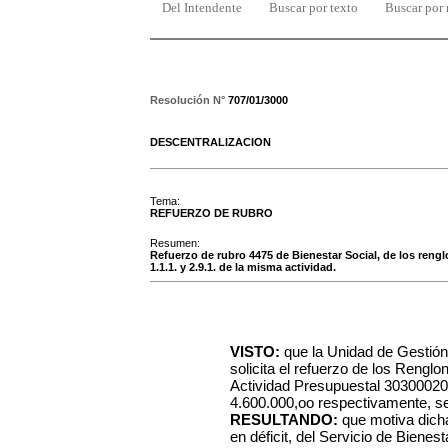
Del Intendente
Buscar por texto
Buscar por
Resolución N°
707/01/3000
DESCENTRALIZACION
Tema:
REFUERZO DE RUBRO
Resumen:
Refuerzo de rubro 4475 de Bienestar Social, de los renglo
1.1.1. y 2.9.1. de la misma actividad.
VISTO:
que la Unidad de Gestió
solicita el refuerzo de los Renglo
Actividad Presupuestal 30300020
4.600.000,oo respectivamente, se
RESULTANDO:
que motiva dicha
en déficit, del Servicio de Bienest