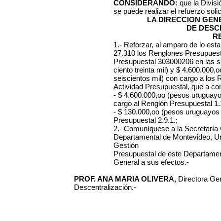
CONSIDERANDO:
que la Divisi
se puede realizar el refuerzo solic
LA DIRECCION GE
DE DESC
R
1.- Reforzar, al amparo de lo esta
27.310 los Renglones Presupuestal
Presupuestal 303000206 en las 
ciento treinta mil) y $ 4.600.000
seiscientos mil) con cargo a los
Actividad Presupuestal, que a con
- $ 4.600.000,oo (pesos uruguayo
cargo al Renglón Presupuestal 1.
- $ 130.000,oo (pesos uruguayos c
Presupuestal 2.9.1.;
2.- Comuníquese a la Secretaría 
Departamental de Montevideo, Un
Gestión
Presupuestal de este Departament
General a sus efectos.-
PROF. ANA MARIA OLIVERA,
Directora Gen
Descentralización.-