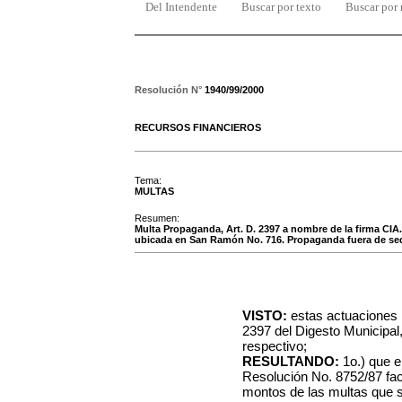
Del Intendente
Buscar por texto
Buscar por
Resolución N°
1940/99/2000
RECURSOS FINANCIEROS
Tema:
MULTAS
Resumen:
Multa Propaganda, Art. D. 2397 a nombre de la firma
ubicada en San Ramón No. 716. Propaganda fuera de sede 
VISTO:
estas actuaciones r
2397 del Digesto Municipal
respectivo;
RESULTANDO:
1o.) que e
Resolución No. 8752/87 fac
montos de las multas que s