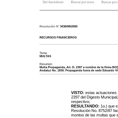
Del Intendente
Buscar por texto
Buscar por
Resolución N°
3436/99/2000
RECURSOS FINANCIEROS
Tema:
MULTAS
Resumen:
Multa Propaganda, Art. D. 2397 a nombre de la firma 
Andaluz No. 1830. Propaganda fuera de sede Eduardo Ví
VISTO:
estas actuaciones r
2397 del Digesto Municipal
respectivo;
RESULTANDO:
1o.) que e
Resolución No. 8752/87 fac
montos de las multas que s