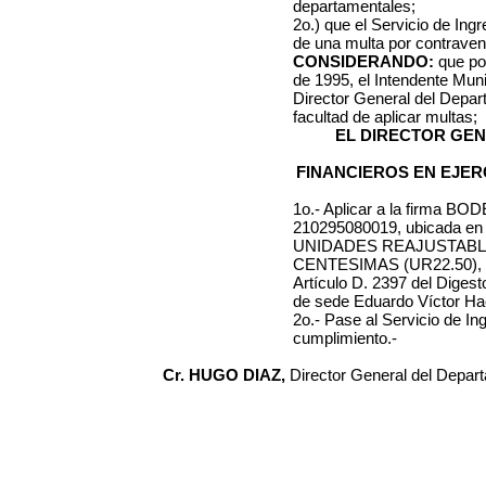
departamentales;
2o.) que el Servicio de Ing
de una multa por contraveni
CONSIDERANDO:
que por
de 1995, el Intendente Muni
Director General del Depa
facultad de aplicar multas;
EL DIRECTOR GE
FINANCIEROS EN EJER
1o.- Aplicar a la firma
BODE
210295080019
, ubicada e
UNIDADES REAJUSTAB
CENTESIMAS (UR22.50)
,
Artículo D. 2397 del Diges
de sede Eduardo Víctor H
2o.- Pase al Servicio de I
cumplimiento.-
Cr. HUGO DIAZ,
Director General del Depar