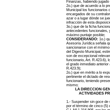
Finanzas, habiendo jugado 
2o.) que de acuerdo a lo pre
Municipal los funcionarios 
encargados de su contralor
azar o a lugar dónde se jue
infracción de esta disposici
3o.) que de la ficha funcion
antecedentes funcionales, y 
máximo puntaje posible;
CONSIDERANDO:
1o.) qu
Asesoría Jurídica señala q
sancionarse con el mínimo d
del Digesto Municipal, est
son de excepcional relevanc
funcionario, Art. R.423.6), l
el grado inmediato anterior al
R.423.9);
2o.) que en mérito a lo ex
pertinente el dictado de r
funcionario, teniendo prese
mismo;
LA DIRECCION GE
ACTIVIDADES P
1.- Suspender sin goce de 
por el término de cinco (
C.I. Nº 1.316.905, por los 