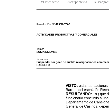
Del Intendente
Buscar por texto
Buscar por
Resolución N°
423/99/7000
ACTIVIDADES PRODUCTIVAS Y COMERCIALES
Tema:
SUSPENSIONES
Resumen:
Suspender sin goce de sueldo ni asignaciones complemen
BARRETO
VISTO:
estas actuaciones 
Barreto del escalafón Rec
RESULTANDO:
1o.) que d
funcionario concurrió a una
Departamento de Canelones,
General de Casinos, depend