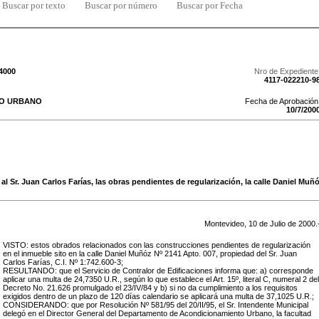
Buscar por texto
Buscar por número
Buscar por Fecha
/4000
Nro de Expediente
4117-022210-9
TO URBANO
Fecha de Aprobación
10
/
7
/
200
 al Sr. Juan Carlos Farías, las obras pendientes de regularización, la calle Daniel Muñ
Montevideo,
10
de
Julio
de
2000
.
VISTO: estos obrados relacionados con
las construcciones pendientes de regularización
en el inmueble sito en
la calle Daniel Muñóz Nº 2141
Apto. 007, propiedad
del Sr. Juan
Carlos Farías, C.I. Nº 1:742.600-3
;
RESULTANDO: que el Servicio de Contralor de Edificaciones informa que: a) corresponde
aplicar una multa de 24,7
350
U.R., según lo que establece el Art. 15º, literal
C, numeral 2
del
Decreto No. 21.626 promulgado el 23/IV/84 y b) si no da cumplimiento a los requisitos
exigidos dentro de un plazo de
120
días calendario se aplicará una multa de
37,1025
U.R.;
CONSIDERANDO: que por Resolución Nº 581/95 del 20/II/95, el Sr. Intendente Municipal
delegó en el Director General del Departamento de Acondicionamiento Urbano, la facultad