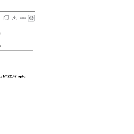
:
8
:
0
óz Nº 22147, apto.
-