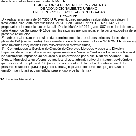
de aplicar multas hasta un monto de 55 U.R.;
EL DIRECTOR GENERAL DEL DEPARTAMENTO
DE ACONDICIONAMIENTO URBANO
EN EJERCICIO DE FACULTADES DELEGADAS
RESUELVE:
1º.- Aplicar una multa de
24,7350
U.R. (
veinticuatro unidades reajustables con siete mil
trescientas cincuenta diezmilésimas
)
al Sr. Juan Carlos Farías, C.I. Nº 1:742.600-3
,
propietario
del inmueble sito en
la calle Daniel Muñóz Nº 2141, apto.007
, con domicilio en
la
calle Ramón de Santiago Nº 1559
, por las razones mencionadas en la parte expositiva de la
presente resolución.-
2º.- Advertir al infractor que si no da cumplimiento a los requisitos exigidos dentro de un
plazo de
120 (ciento veinte)
días calendario se aplicará una multa de 37,1025
U.R. (treinta 
siete
unidades reajustables con mil veinticinco diezmilésimas
).-
3º.- Comuníquese al Servicio de Gestión de Cobro de Morosos y pase a la División
Espacios Públicos y Edificaciones, quién remitirá al Servicio Central de Inspección General
los formularios impresos de acuerdo a lo determinado por el Art. R.98 del Volumen II del
Digesto Municipal a los efectos de notificar el acto administrativo al infractor, advirtiéndole
que dispone de un plazo de 30 (treinta) días a contar de la fecha de notificación de la
presente resolución para el pago de la multa, bajo apercibimiento de que, en caso de
omisión, se iniciará acción judicial para el cobro de la misma.-
EGA,
Director General .-