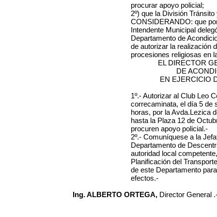
procurar apoyo policial;
2º) que la División Tránsit
CONSIDERANDO: que por Res
Intendente Municipal delegó
Departamento de Acondicion
de autorizar la realización
procesiones religiosas en la
EL DIRECTOR G
DE ACOND
EN EJERCICIO 
1º.- Autorizar al
Club Leo Co
correcaminata,
el día 5 de
horas,
por la Avda.Lezica 
hasta la Plaza 12 de Octub
procuren apoyo policial.-
2º.- Comuníquese a la Jefa
Departamento de Descentral
autoridad local competente,
Planificación del Transpor
de este Departamento para 
efectos.-
Ing. ALBERTO ORTEGA,
Director General .