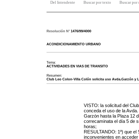
Del Intendente
Buscar por texto
Buscar por
Resolución N°
1476/99/4000
ACONDICIONAMIENTO URBANO
Tema:
ACTIVIDADES EN VIAS DE TRANSITO
Resumen:
Club Leo Colon-Villa Colón solicita uso Avda.Garzón y Le
VISTO: la solicitud del Clu
conceda el uso de la Avda.
Garzón hasta la Plaza 12 d
correcaminata el día 5 de s
horas;
RESULTANDO: 1º) que el Ser
inconvenientes en acceder a