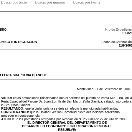
Buscar por texto
Buscar por número
Buscar por Fecha
/2500
Nro de Expediente
19582
MICO E INTEGRACION
Fecha de Aprobación
11
/
9
/
200
FERIA SRA. SILVIA BIANCHI
Montevideo,
11
de
Setiembre
de
2001
.
VISTO:
estas actuaciones relacionadas con el permiso del puesto de venta Nro. 119C en la
Feria Especial del Parque Dr. Juan Zorrilla de San Martín (Villa Biarritz), sábado, otorgado a
la Sra. Silvia Bianchi;
RESULTANDO:
que la titular solicita se deje sin efecto la mencionada habilitación;
CONSIDERANDO:
que la Unidad Gestión Comercial eleva actuaciones solicitando
proceder en consecuencia;
ATENTO:
a las potestades otorgadas por Resolución Nº 2586/00 de 27 de julio de 2000;
EL DIRECTOR GENERAL DEL DEPARTAMENTO DE
DESARROLLO ECONOMICO E INTEGRACION REGIONAL
RESUELVE: