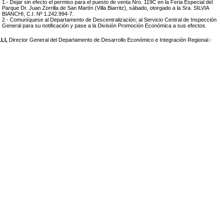
1.- Dejar sin efecto el permiso para el puesto de venta Nro. 119C en la Feria Especial del
Parque Dr. Juan Zorrilla de San Martín (Villa Biarritz), sábado, otorgado a la Sra. SILVIA
BIANCHI, C.I. Nº 1.242.994-7.
2.- Comuníquese al Departamento de Descentralización; al Servicio Central de Inspección
General para su notificación y pase a la División Promoción Económica a sus efectos.
LI,
Director General del Departamento de Desarrollo Económico e Integración Regional.-