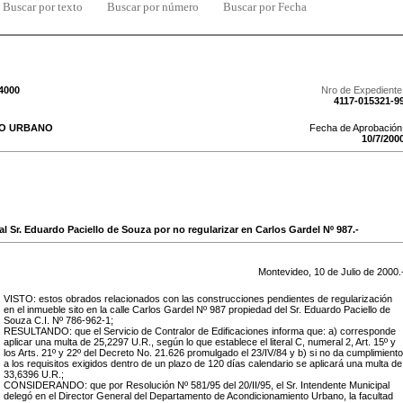
Buscar por texto
Buscar por número
Buscar por Fecha
/4000
Nro de Expediente
4117-015321-9
TO URBANO
Fecha de Aprobación
10
/
7
/
200
al Sr. Eduardo Paciello de Souza por no regularizar en Carlos Gardel Nº 987.-
Montevideo,
10
de
Julio
de
2000
.
VISTO: estos obrados relacionados con las construcciones pendientes de regularización
en el inmueble sito en la calle Carlos Gardel Nº 987 propiedad del Sr. Eduardo Paciello de
Souza C.I. Nº 786-962-1;
RESULTANDO: que el Servicio de Contralor de Edificaciones informa que: a) corresponde
aplicar una multa de 25,2297 U.R., según lo que establece el literal C, numeral 2, Art. 15º y
los Arts. 21º y 22º del Decreto No. 21.626 promulgado el 23/IV/84 y b) si no da cumplimiento
a los requisitos exigidos dentro de un plazo de 120 días calendario se aplicará una multa de
33,6396 U.R.;
CONSIDERANDO: que por Resolución Nº 581/95 del 20/II/95, el Sr. Intendente Municipal
delegó en el Director General del Departamento de Acondicionamiento Urbano, la facultad