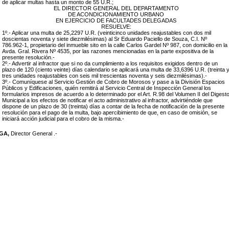
de aplicar multas hasta un monto de 55 U.R.;
EL DIRECTOR GENERAL DEL DEPARTAMENTO
DE ACONDICIONAMIENTO URBANO
EN EJERCICIO DE FACULTADES DELEGADAS
RESUELVE:
1º.- Aplicar una multa de 25,2297 U.R. (veinticinco unidades reajustables con dos mil
doscientas noventa y siete diezmilésimas) al Sr Eduardo Paciello de Souza, C.I. Nº
786.962-1, propietario del inmueble sito en la calle Carlos Gardel Nº 987, con domicilio en la
Avda. Gral. Rivera Nº 4535, por las razones mencionadas en la parte expositiva de la
presente resolución.-
2º.- Advertir al infractor que si no da cumplimiento a los requisitos exigidos dentro de un
plazo de 120 (ciento veinte) días calendario se aplicará una multa de 33,6396 U.R. (treinta 
tres unidades reajustables con seis mil trescientas noventa y seis diezmilésimas).-
3º.- Comuníquese al Servicio Gestión de Cobro de Morosos y pase a la División Espacios
Públicos y Edificaciones, quién remitirá al Servicio Central de Inspección General los
formularios impresos de acuerdo a lo determinado por el Art. R.98 del Volumen II del Digest
Municipal a los efectos de notificar el acto administrativo al infractor, advirtiéndole que
dispone de un plazo de 30 (treinta) días a contar de la fecha de notificación de la presente
resolución para el pago de la multa, bajo apercibimiento de que, en caso de omisión, se
iniciará acción judicial para el cobro de la misma.-
EGA,
Director General .-