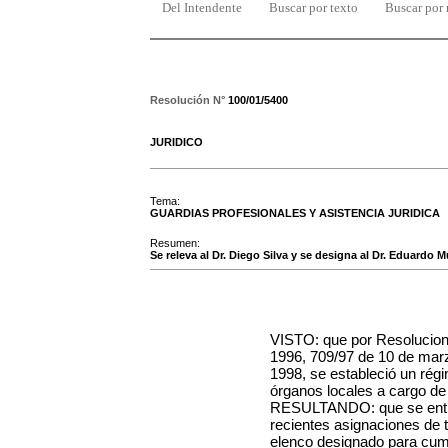
Del Intendente
Buscar por texto
Buscar por
Resolución N°
100/01/5400
JURIDICO
Tema:
GUARDIAS PROFESIONALES Y ASISTENCIA JURIDICA
Resumen:
Se releva al Dr. Diego Silva y se designa al Dr. Eduard
VISTO: que por Resolucio
1996, 709/97 de 10 de mar
1998, se estableció un régi
órganos locales a cargo de 
RESULTANDO: que se entie
recientes asignaciones de t
elenco designado para cump