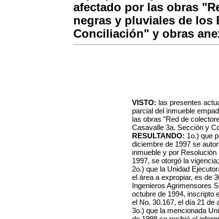
afectado por las obras "R
negras y pluviales de los 
Conciliación" y obras ane
VISTO:
las presentes actu
parcial del inmueble empad
las obras "Red de colectore
Casavalle 3a. Sección y Co
RESULTANDO:
1o.) que p
diciembre de 1997 se autor
inmueble y por Resolución 
1997, se otorgó la vigencia;
2o.) que la Unidad Ejecuto
el área a expropiar, es de
Ingenieros Agrimensores Se
octubre de 1994, inscripto 
el No. 30.167, el día 21 de 
3o.) que la mencionada Uni
de 1998 se recibió el infor