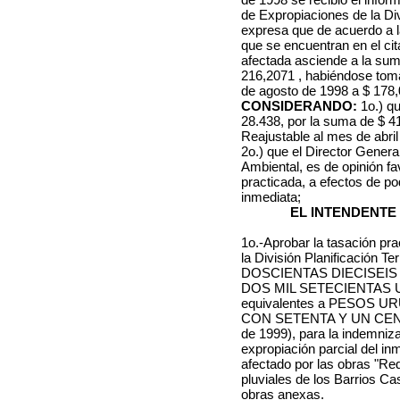
de Expropiaciones de la Divi
expresa que de acuerdo a l
que se encuentran en el cita
afectada asciende a la sum
216,2071 , habiéndose toma
de agosto de 1998 a $ 178,
CONSIDERANDO:
1o.) q
28.438, por la suma de $ 4
Reajustable al mes de abril
2o.) que el Director Gener
Ambiental, es de opinión f
practicada, a efectos de po
inmediata;
EL INTENDENTE
1o.-Aprobar la tasación pr
la División Planificación Te
DOSCIENTAS DIECISEI
DOS MIL SETECIENTAS U
equivalentes a PESOS 
CON SETENTA Y UN CENTES
de 1999), para la indemniz
expropiación parcial del i
afectado por las obras "Re
pluviales de los Barrios Ca
obras anexas.