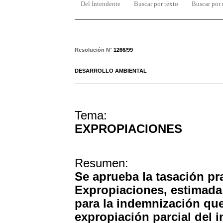
Del Intendente
Buscar por texto
Buscar por
Resolución N°
1266/99
DESARROLLO AMBIENTAL
Tema:
EXPROPIACIONES
Resumen:
Se aprueba la tasación pr
Expropiaciones, estimada 
para la indemnización qu
expropiación parcial del 