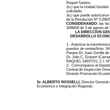
Raquel Santos;
2o.) que la Unidad Gestión
solicitado;
3o.) que puede autorizarse l
de la Resolución Nº 3.396/9
CONSIDERANDO:
las fac
2698/00 de 3 de agosto de 
LA DIRECCION GE
DESARROLLO ECONO
1.- Autorizar la transferenc
puestos de ventasNros. 341
Parque Dr. Juan Zorrilla de 
Dr. Julio C. Grauert (Carra
RAQUEL SANTOS, C.I. Nº 
2.- Comuníquese al Departa
Central de Inspección Gener
División Promoción Económ
Sr. ALBERTO ROSSELLI,
Director General 
Económico e Integración Regional.-