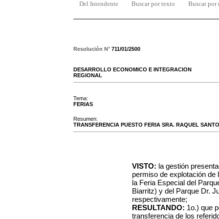
Del Intendente
Buscar por texto
Buscar por
Resolución N°
711/01/2500
DESARROLLO ECONOMICO E INTEGRACION
REGIONAL
Tema:
FERIAS
Resumen:
TRANSFERENCIA PUESTO FERIA SRA. RAQUEL SANT
VISTO:
la gestión presentad
permiso de explotación de 
la Feria Especial del Parque
Biarritz) y del Parque Dr. J
respectivamente;
RESULTANDO:
1o.) que po
transferencia de los referi