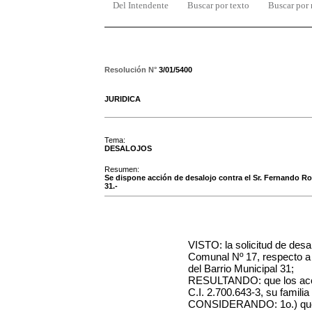
Del Intendente
Buscar por texto
Buscar por
Resolución N°
3/01/5400
JURIDICA
Tema:
DESALOJOS
Resumen:
Se dispone acción de desalojo contra el Sr. Fernando Rome
31.-
VISTO: la solicitud de desa
Comunal
Nº 17
, respecto a
del Barrio Municipal 31;
RESULTANDO: que los acci
C.I. 2.700.643-3, su famili
CONSIDERANDO: 1o.) que la