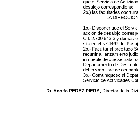
que el Servicio de Activida
desalojo correspondiente;
2o.) las facultades oportu
LA DIRECCION
1o.- Disponer que el Servic
acción de desalojo corresp
C.I. 2.700.643-3
y demás ocu
sita en el Nº 4467 del Pasa
2o.- Facultar al precitado 
recurrir al lanzamiento judic
inmueble de que se trata, c
Departamento de Descentral
del mismo libre de ocupant
3o.- Comuníquese al Depar
Servicio de Actividades Co
Dr. Adolfo PEREZ PIERA,
Director de la Div