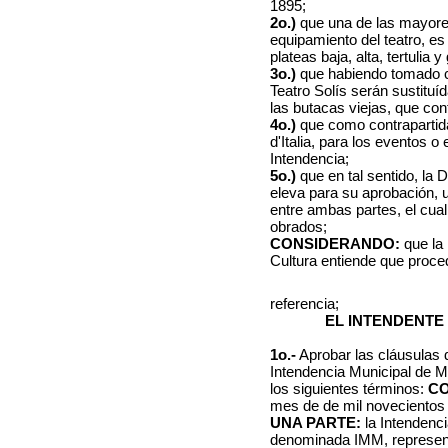
1895;
2o.)
que una de las mayores
equipamiento del teatro, es
plateas baja, alta, tertulia y
3o.)
que habiendo tomado c
Teatro Solís serán sustituí
las butacas viejas, que cont
4o.)
que como contrapartida,
d'Italia, para los eventos 
Intendencia;
5o.)
que en tal sentido, la 
eleva para su aprobación, 
entre ambas partes, el cual 
obrados;
CONSIDERANDO:
que la
Cultura entiende que proce
referencia;
EL INTENDENTE
1o.-
Aprobar las cláusulas d
Intendencia Municipal de Mo
los siguientes términos:
CO
mes de de mil noveciento
UNA PARTE:
la Intendenc
denominada IMM, representa