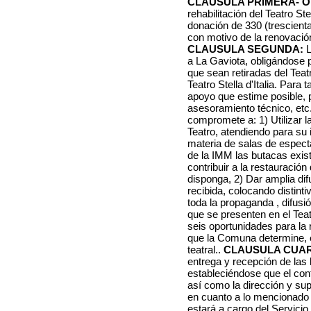
CLAUSULA PRIMERA- O
rehabilitación del Teatro Stel
donación de 330 (trescienta
con motivo de la renovación
CLAUSULA SEGUNDA:
L
a La Gaviota, obligándose 
que sean retiradas del Teatr
Teatro Stella d'Italia. Para 
apoyo que estime posible, 
asesoramiento técnico, etc
compromete a: 1) Utilizar l
Teatro, atendiendo para su 
materia de salas de espect
de la IMM las butacas existe
contribuir a la restauración
disponga, 2) Dar amplia dif
recibida, colocando distinti
toda la propaganda , difusió
que se presenten en el Teatr
seis oportunidades para la
que la Comuna determine, e
teatral..
CLAUSULA CUAR
entrega y recepción de las
estableciéndose que el cont
así como la dirección y sup
en cuanto a lo mencionado en
estará a cargo del Servicio