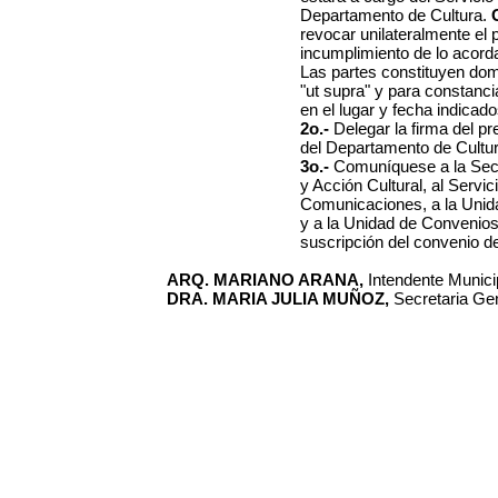
Departamento de Cultura.
revocar unilateralmente el 
incumplimiento de lo acord
Las partes constituyen domi
"ut supra" y para constanci
en el lugar y fecha indicado
2o.-
Delegar la firma del p
del Departamento de Cultur
3o.-
Comuníquese a la Secre
y Acción Cultural, al Servi
Comunicaciones, a la Unid
y a la Unidad de Convenios
suscripción del convenio de
ARQ. MARIANO ARANA,
Intendente Municip
DRA. MARIA JULIA MUÑOZ,
Secretaria Gen