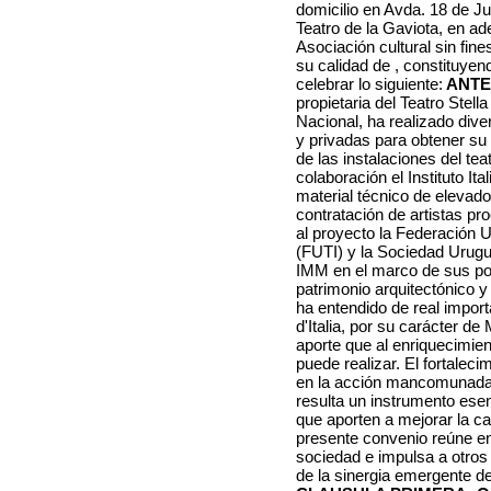
domicilio en Avda. 18 de J
Teatro de la Gaviota, en a
Asociación cultural sin fine
su calidad de , constituye
celebrar lo siguiente:
ANTE
propietaria del Teatro Stel
Nacional, ha realizado dive
y privadas para obtener su 
de las instalaciones del te
colaboración el Instituto Ita
material técnico de elevado
contratación de artistas pr
al proyecto la Federación 
(FUTI) y la Sociedad Urugu
IMM en el marco de sus pol
patrimonio arquitectónico y 
ha entendido de real importa
d'Italia, por su carácter d
aporte que al enriquecimien
puede realizar. El fortalec
en la acción mancomunada 
resulta un instrumento esen
que aporten a mejorar la ca
presente convenio reúne en
sociedad e impulsa a otros
de la sinergia emergente d