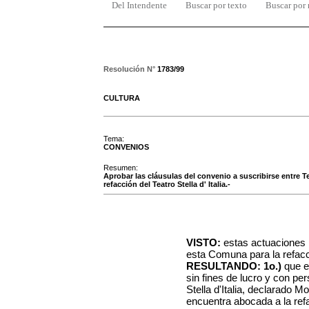
Del Intendente
Buscar por texto
Buscar por
Resolución N°
1783/99
CULTURA
Tema:
CONVENIOS
Resumen:
Aprobar las cláusulas del convenio a suscribirse entre Te
refacción del Teatro Stella d' Italia.-
VISTO:
estas actuaciones r
esta Comuna para la refacció
RESULTANDO:
1o.)
que el
sin fines de lucro y con per
Stella d'Italia, declarado 
encuentra abocada a la refa