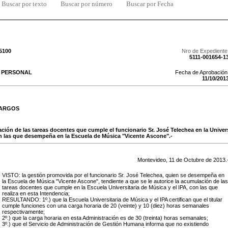
Buscar por texto
Buscar por número
Buscar por Fecha
/5100
Nro de Expediente
5111-001654-1
E PERSONAL
Fecha de Aprobación
11
/
10
/
201
CARGOS
ación de las tareas docentes que cumple el funcionario Sr. José Telechea en la Univer
on las que desempeña en la Escuela de Música "Vicente Ascone".-
Montevideo,
11
de
Octubre
de
2013
.
VISTO: la gestión promovida por el funcionario Sr. José Telechea, quien se desempeña en
la Escuela de Música "Vicente Ascone", tendiente a que se le autorice la acumulación de las
tareas docentes que cumple en la Escuela Universitaria de Música y el IPA, con las que
realiza en esta Intendencia;
RESULTANDO: 1º.) que la Escuela Universitaria de Música y el IPA certifican que el titular
cumple funciones con una carga horaria de 20 (veinte) y 10 (diez) horas semanales
respectivamente;
2º.) que la carga horaria en esta Administración es de 30 (treinta) horas semanales;
3º.) que el Servicio de Administración de Gestión Humana informa que no existiendo