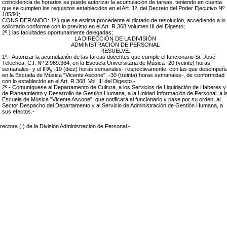
coincidencia de horarios se puede autorizar la acumulación de tareas, teniendo en cuenta
que se cumplen los requisitos establecidos en el Art. 1º. del Decreto del Poder Ejecutivo Nº
185/91;
CONSIDERANDO: 1º.) que se estima procedente el dictado de resolución, accediendo a lo
solicitado conforme con lo previsto en el Art. R.368 Volumen III del Digesto;
2º.) las facultades oportunamente delegadas;
LA DIRECCIÓN DE LA DIVISIÓN
ADMINISTRACIÓN DE PERSONAL
RESUELVE:
1º.- Autorizar la acumulación de las tareas docentes que cumple el funcionario Sr. José
Telechea, C.I. Nº 2.969.364, en la Escuela Universitaria de Música -20 (veinte) horas
semanales- y el IPA, -10 (diez) horas semanales- respectivamente, con las que desempeñ
en la Escuela de Música "Vicente Ascone", -30 (treinta) horas semanales-, de conformidad
con lo establecido en el Art. R.368, Vol. III del Digesto.-
2º.- Comuníquese al Departamento de Cultura, a los Servicios de Liquidación de Haberes y
de Planeamiento y Desarrollo de Gestión Humana, a la Unidad Información de Personal, a l
Escuela de Música "Vicente Ascone", que notificará al funcionario y pase por su orden, al
Sector Despacho del Departamento y al Servicio de Administración de Gestión Humana, a
sus efectos.-
rectora (I) de la División Administración de Personal.-