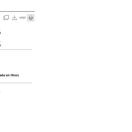
:
9
:
9
cada en Hnos
-