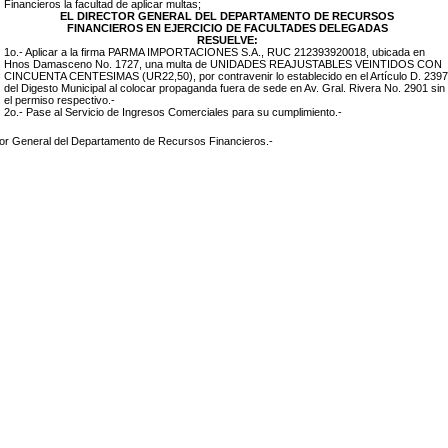
Financieros la facultad de aplicar multas;
EL DIRECTOR GENERAL DEL DEPARTAMENTO DE RECURSOS
FINANCIEROS EN EJERCICIO DE FACULTADES DELEGADAS
RESUELVE:
1o.- Aplicar a la firma
PARMA IMPORTACIONES S.A., RUC 212393920018
, ubicada en
Hnos Damasceno No. 1727
, una multa de UNIDADES REAJUSTABLES
VEINTIDOS CON
CINCUENTA CENTESIMAS (UR22,50)
, por contravenir lo establecido en el Artículo D. 2397
del Digesto Municipal al colocar propaganda
fuera de sede en Av. Gral. Rivera No. 2901
sin
el permiso respectivo.-
2o.- Pase al Servicio de Ingresos Comerciales para su cumplimiento.-
tor General del Departamento de Recursos Financieros.-