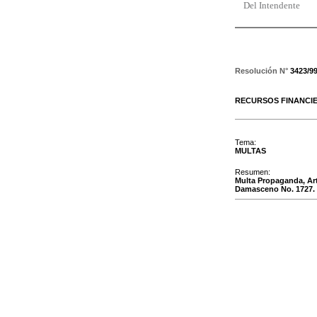
Del Intendente
Resolución N°
3423/9
RECURSOS FINANCI
Tema:
MULTAS
Resumen:
Multa Propaganda, Ar
Damasceno No. 1727. P