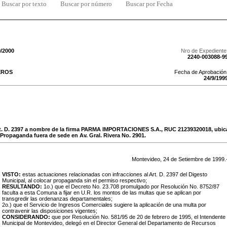
Buscar por texto
Buscar por número
Buscar por Fecha
9/2000
Nro de Expediente
2240-003088-9
EROS
Fecha de Aprobación
24
/
9
/
199
t. D. 2397 a nombre de la firma PARMA IMPORTACIONES S.A., RUC 21239320018, ubi
ropaganda fuera de sede en Av. Gral. Rivera No. 2901.
Montevideo,
24
de
Setiembre
de
1999
.
VISTO:
estas actuaciones relacionadas con infracciones al Art. D. 2397 del Digesto
Municipal, al colocar propaganda sin el permiso respectivo;
RESULTANDO:
1o.) que el Decreto No. 23.708 promulgado por Resolución No. 8752/87
faculta a esta Comuna a fijar en U.R. los montos de las multas que se aplican por
transgredir las ordenanzas departamentales;
2o.) que el Servicio de Ingresos Comerciales sugiere la aplicación de una multa por
contravenir las disposiciones vigentes;
CONSIDERANDO:
que por Resolución No. 581/95 de 20 de febrero de 1995, el Intendente
Municipal de Montevideo, delegó en el Director General del Departamento de Recursos