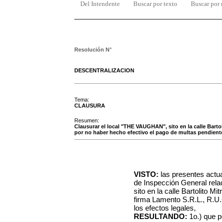
Del Intendente
Buscar por texto
Buscar por
Resolución N°
DESCENTRALIZACION
Tema:
CLAUSURA
Resumen:
Clausurar el local "THE VAUGHAN", sito en la calle Barto
por no haber hecho efectivo el pago de multas pendien
VISTO:
las presentes actu
de Inspección General rel
sito en la calle Bartolito M
firma Lamento S.R.L., R.U.
los efectos legales,
RESULTANDO:
1o.) que p