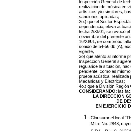
Inspección General de fech
realización de música en vi
artísticos y/o similares, ha
sanciones aplicadas;
2o.) que el Sector Espectá
dependencia, eleva actuac
fecha 2/XI/01, se revocó e
noviembre del presente año
16/XI/01, se comprobó falta
sonido de 54-56 db (A), exc
vigente,
3o) que atento al informe p
Inspección General sugiere
regularice la situación, hac
pendiente, como asimismo l
prueba acústica, realizada 
Mecánicas y Eléctricas;
4o.) que a División Región
CONSIDERANDO:
las fa
LA DIRECCION 
DE DE
EN EJERCICIO 
Clausurar el local "T
Mitre No. 2848, cuyo