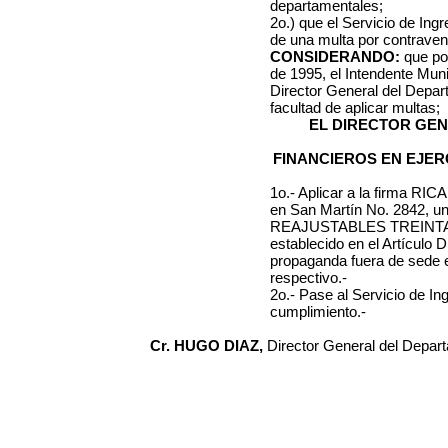
departamentales;
2o.) que el Servicio de Ing
de una multa por contraveni
CONSIDERANDO:
que por
de 1995, el Intendente Muni
Director General del Depa
facultad de aplicar multas;
EL DIRECTOR GE
FINANCIEROS EN EJER
1o.- Aplicar a la firma
RICA
en
San Martín No. 2842
, u
REAJUSTABLES
TREINT
establecido en el Artículo 
propaganda
fuera de sede 
respectivo.-
2o.- Pase al Servicio de I
cumplimiento.-
Cr. HUGO DIAZ,
Director General del Depar