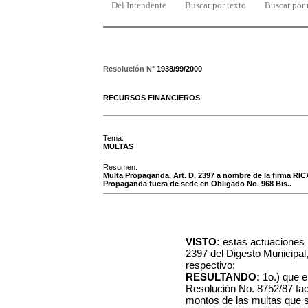
Del Intendente
Buscar por texto
Buscar por
Resolución N°
1938/99/2000
RECURSOS FINANCIEROS
Tema:
MULTAS
Resumen:
Multa Propaganda, Art. D. 2397 a nombre de la firma RI
Propaganda fuera de sede en Obligado No. 968 Bis..
VISTO:
estas actuaciones r
2397 del Digesto Municipal
respectivo;
RESULTANDO:
1o.) que e
Resolución No. 8752/87 fac
montos de las multas que s