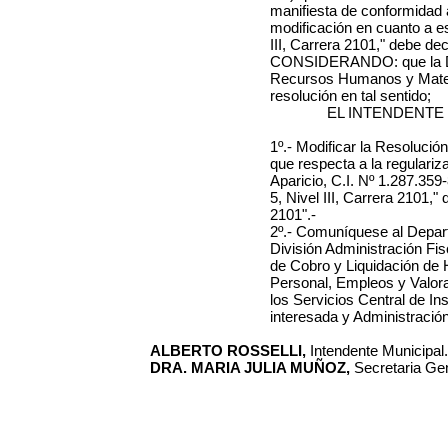
manifiesta de conformidad a
modificación en cuanto a e
III, Carrera 2101," debe dec
CONSIDERANDO: que la Di
Recursos Humanos y Materi
resolución en tal sentido;
EL INTENDENTE
1º.- Modificar la Resolució
que respecta a la regulariz
Aparicio, C.I. Nº 1.287.359
5, Nivel III, Carrera 2101,"
2101".-
2º.- Comuníquese al Depar
División Administración Fis
de Cobro y Liquidación de 
Personal, Empleos y Valora
los Servicios Central de In
interesada y Administraci
ALBERTO ROSSELLI,
Intendente Municipal.
DRA. MARIA JULIA MUÑOZ,
Secretaria Gen