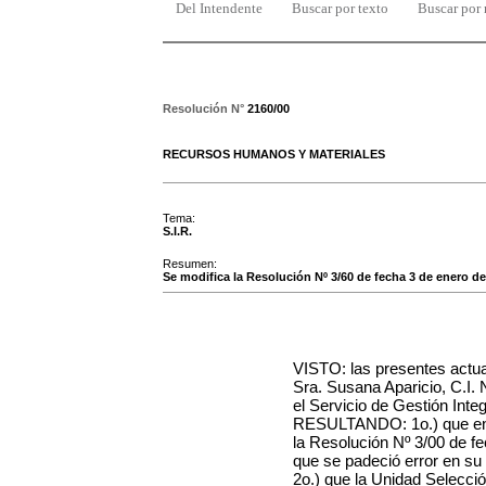
Del Intendente
Buscar por texto
Buscar por
Resolución N°
2160/00
RECURSOS HUMANOS Y MATERIALES
Tema:
S.I.R.
Resumen:
Se modifica la Resolución Nº 3/60 de fecha 3 de enero de 
VISTO: las presentes actua
Sra. Susana Aparicio, C.I.
el Servicio de Gestión Inte
RESULTANDO: 1o.) que en l
la
Resolución Nº 3/00 de f
que se padeció error en su 
2o.) que la Unidad Selecci