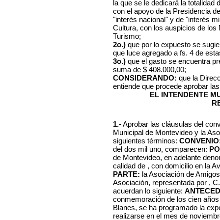
la que se le dedicará la totalida
con el apoyo de la Presidencia de
"interés nacional" y de "interés mi
Cultura, con los auspicios de los
Turismo;
2o.)
que por lo expuesto se sugie
que luce agregado a fs. 4 de est
3o.)
que el gasto se encuentra pre
suma de $ 408.000,00;
CONSIDERANDO:
que la Direc
entiende que procede aprobar las 
EL INTENDENTE M
R
1.-
Aprobar las cláusulas del conv
Municipal de Montevideo y la Aso
siguientes términos:
CONVENIO
del dos mil uno, comparecen:
PO
de Montevideo, en adelante deno
calidad de , con domicilio en la 
PARTE:
la Asociación de Amigos
Asociación, representada por , C.I
acuerdan lo siguiente:
ANTECED
conmemoración de los cien años 
Blanes, se ha programado la expo
realizarse en el mes de noviembre,