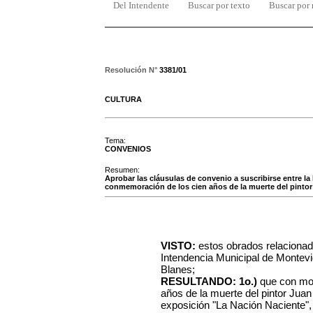
Del Intendente
Buscar por texto
Buscar por
Resolución N°
3381/01
CULTURA
Tema:
CONVENIOS
Resumen:
Aprobar las cláusulas de convenio a suscribirse entre la 
conmemoración de los cien años de la muerte del pinto
VISTO:
estos obrados relacionado
Intendencia Municipal de Montevi
Blanes;
RESULTANDO: 1o.)
que con mot
años de la muerte del pintor Jua
exposición "La Nación Naciente",