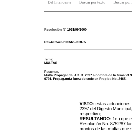
Del Intendente
Buscar por texto
Buscar por
Resolución N°
1951/99/2000
RECURSOS FINANCIEROS
Tema:
MULTAS
Resumen:
Multa Propaganda, Art. D. 2397 a nombre de la firma VA
6791. Propaganda fuera de sede en Propios No. 2465.
VISTO:
estas actuaciones r
2397 del Digesto Municipal
respectivo;
RESULTANDO:
1o.) que e
Resolución No. 8752/87 fac
montos de las multas que s