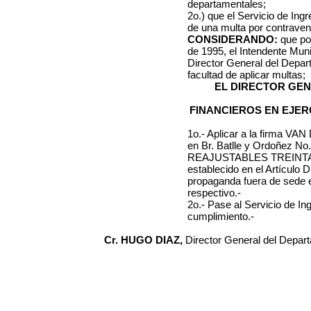
departamentales;
2o.) que el Servicio de Ing
de una multa por contraveni
CONSIDERANDO:
que por
de 1995, el Intendente Muni
Director General del Depa
facultad de aplicar multas;
EL DIRECTOR GE
FINANCIEROS EN EJER
1o.- Aplicar a la firma
VAN 
en
Br. Batlle y Ordoñez No
REAJUSTABLES
TREINT
establecido en el Artículo 
propaganda
fuera de sede 
respectivo.-
2o.- Pase al Servicio de I
cumplimiento.-
Cr. HUGO DIAZ,
Director General del Depar