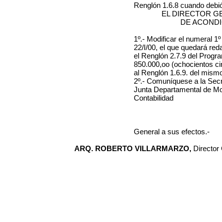
Renglón 1.6.8 cuando debió
EL DIRECTOR G
DE ACOND
1º.- Modificar el numeral 1
22/I/00, el que quedará red
el Renglón 2.7.9 del Prog
850.000,oo (ochocientos c
al Renglón 1.6.9. del mis
2º.- Comuníquese a la Secr
Junta Departamental de Mon
Contabilidad
General a sus efectos.-
ARQ. ROBERTO VILLARMARZO,
Director