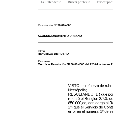
Del Intendente
Buscar por texto
Buscar por
Resolución N°
96/01/4000
ACONDICIONAMIENTO URBANO
Tema:
REFUERZO DE RUBRO
Resumen:
Modificar Resolución Nº 60/01/4000 del 22/I/01 refuerzo R
VISTO: el refuerzo de rubro
Necrópolis;
RESULTANDO: 1º) que por R
reforzó el Renglón 2.7.9. 
850.000,oo, con cargo al R
2º) que el Servicio de Cont
error en el numeral 1º del re