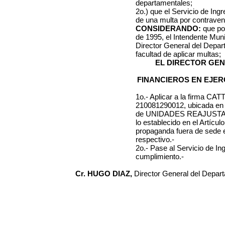
departamentales;
2o.) que el Servicio de Ing
de una multa por contraveni
CONSIDERANDO:
que por
de 1995, el Intendente Muni
Director General del Depa
facultad de aplicar multas;
EL DIRECTOR GE
FINANCIEROS EN EJER
1o.- Aplicar a la firma
CATT
210081290012
, ubicada e
de UNIDADES REAJUST
lo establecido en el Artícul
propaganda
fuera de sede
respectivo.-
2o.- Pase al Servicio de I
cumplimiento.-
Cr. HUGO DIAZ,
Director General del Depar