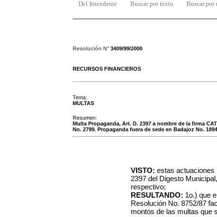
Del Intendente
Buscar por texto
Buscar por
Resolución N°
3409/99/2000
RECURSOS FINANCIEROS
Tema:
MULTAS
Resumen:
Multa Propaganda, Art. D. 2397 a nombre de la firma C
No. 2799. Propaganda fuera de sede en Badajoz No. 1894
VISTO:
estas actuaciones r
2397 del Digesto Municipal
respectivo;
RESULTANDO:
1o.) que e
Resolución No. 8752/87 fac
montos de las multas que s