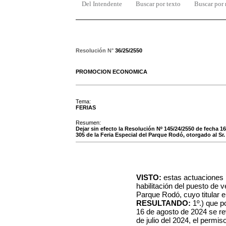
Del Intendente
Buscar por texto
Buscar por
Resolución N°
36/25/2550
PROMOCION ECONOMICA
Tema:
FERIAS
Resumen:
Dejar sin efecto la Resolución Nº 145/24/2550 de fecha 16
305 de la Feria Especial del Parque Rodó, otorgado al Sr.
VISTO:
estas actuaciones 
habilitación del puesto de v
Parque Rodó, cuyo titular e
RESULTANDO:
1º.) que p
16 de agosto de 2024 se rev
de julio del 2024, el permis