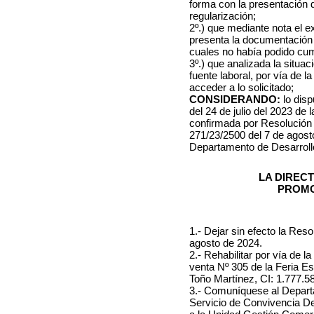
forma con la presentación
regularización
;
2º.) que mediante nota el e
presenta la documentación 
cuales no había podido cump
3º.) que
analizada la situac
fuente laboral, por vía de l
acceder a lo solicitado
;
CONSIDERANDO:
lo disp
del 24 de julio del 2023 de 
confirmada por Resolución 2
271/23/2500 del 7 de agost
Departamento de Desarrol
LA DIRECT
PROMO
1.- Dejar sin efecto la Res
agosto de 2024.
2.- Rehabilitar
por vía de l
venta
Nº 305 de la Feria E
Toño Martínez, CI:
1.777.58
3.- Comuníquese al Depart
Servicio de Convivencia De