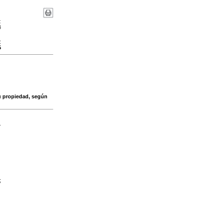
:
4
:
5
su propiedad, según
-
;