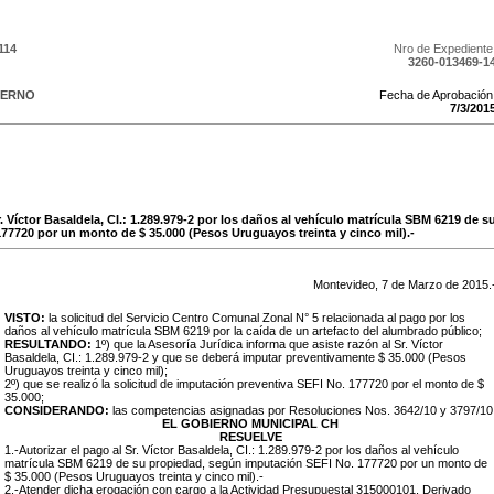
114
Nro de Expediente
3260-013469-1
IERNO
Fecha de Aprobación
7
/
3
/
201
r. Víctor Basaldela, CI.: 1.289.979-2 por los daños al vehículo matrícula SBM 6219 de 
77720 por un monto de $ 35.000 (Pesos Uruguayos treinta y cinco mil).-
Montevideo,
7
de
Marzo
de
2015
.
VISTO:
la solicitud del Servicio Centro Comunal Zonal N° 5 relacionada al pago por los
daños al vehículo matrícula SBM 6219 por la caída de un artefacto del alumbrado público;
RESULTANDO:
1º) que la Asesoría Jurídica informa que asiste razón al Sr. Víctor
Basaldela, CI.: 1.289.979-2 y que se deberá imputar preventivamente $ 35.000 (Pesos
Uruguayos treinta y cinco mil);
2º) que se realizó la solicitud de imputación preventiva SEFI No. 177720 por el monto de $
35.000;
CONSIDERANDO:
las competencias asignadas por Resoluciones Nos. 3642/10 y 3797/10
EL GOBIERNO MUNICIPAL CH
RESUELVE
1.-
Autorizar el pago al Sr. Víctor Basaldela, CI.: 1.289.979-2 por los daños al vehículo
matrícula SBM 6219 de su propiedad, según imputación SEFI No. 177720 por un monto de
$ 35.000 (Pesos Uruguayos treinta y cinco mil).-
2.-Atender dicha erogación con cargo a la Actividad Presupuestal 315000101, Derivado