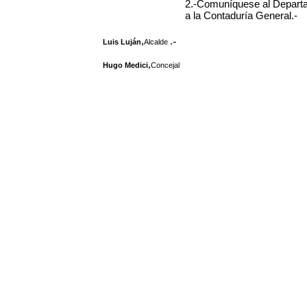
2.-Comuníquese al Depart
a la Contaduría General.-
,
.-
Luis Luján
Alcalde
,
Hugo Medici
Concejal