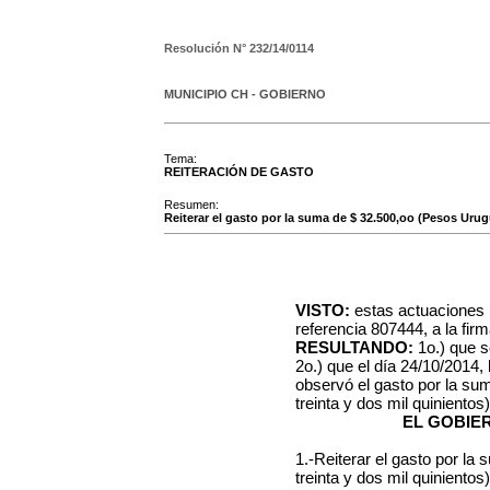
Resolución N°
232/14/0114
MUNICIPIO CH - GOBIERNO
Tema:
REITERACIÓN DE GASTO
Resumen:
Reiterar el gasto por la suma de $ 32.500,oo (Pesos Urug
VISTO:
estas actuaciones r
referencia 807444, a la f
RESULTANDO:
1o.) que s
2o.)
que el día 24/10/2014,
observó el gasto por la s
treinta y dos mil quinientos)
EL GOBIE
1.-Reiterar el gasto por l
treinta y dos mil quiniento