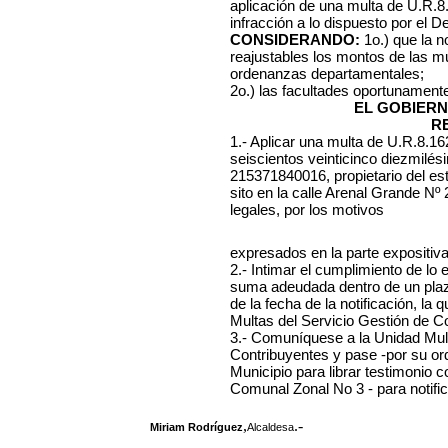
aplicación de una multa de U.R.8
infracción a lo dispuesto por el D
CONSIDERANDO:
1o.)
que la n
reajustables los montos de las mu
ordenanzas departamentales;
2o.) las facultades oportunament
EL GOBIERN
R
1.- Aplicar una multa de U.R.8.1
seiscientos veinticinco diezmilés
215371840016, propietario del es
sito en la calle Arenal Grande Nº 
legales, por los motivos
expresados en la parte expositiva
2.- Intimar el cumplimiento de lo
suma adeudada dentro de un plazo 
de la fecha de la notificación, l
Multas del Servicio Gestión de C
3.- Comuníquese a la Unidad Mult
Contribuyentes y pase -por su or
Municipio para librar testimonio 
Comunal Zonal No 3 - para notifica
,
.-
Miriam Rodríguez
Alcaldesa