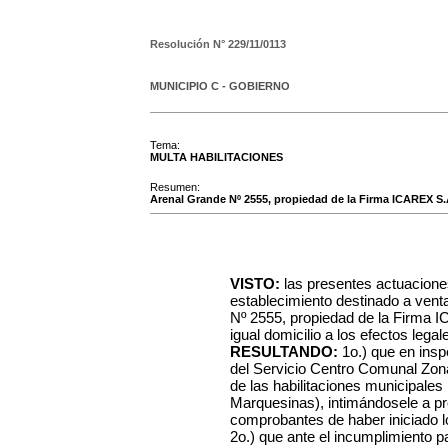
Resolución N°
229/11/0113
MUNICIPIO C - GOBIERNO
Tema:
MULTA HABILITACIONES
Resumen:
Arenal Grande Nº 2555, propiedad de la Firma ICAREX S.
VISTO:
las presentes actuacione
establecimiento destinado a venta
Nº 2555, propiedad de la Firma
igual domicilio a los efectos legal
RESULTANDO:
1o.) que en insp
del Servicio Centro Comunal Zon
de las habilitaciones municipales
Marquesinas), intimándosele a pr
comprobantes de haber iniciado l
2o.) que ante el incumplimiento par