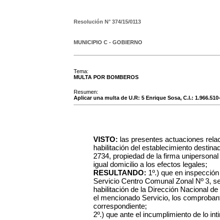
Resolución N°
374/15/0113
MUNICIPIO C - GOBIERNO
Tema:
MULTA POR BOMBEROS
Resumen:
Aplicar una multa de U.R: 5 Enrique Sosa, C.I.: 1.966.510-
VISTO:
las presentes actuaciones rela
habilitación del establecimiento destina
2734, propiedad de la firma unipersonal
igual domicilio a los efectos legales;
RESULTANDO:
1º.) que en inspección 
Servicio Centro Comunal Zonal Nº 3, s
habilitación de la Dirección Nacional d
el mencionado Servicio, los comprobant
correspondiente;
2º.) que ante el incumplimiento de lo int