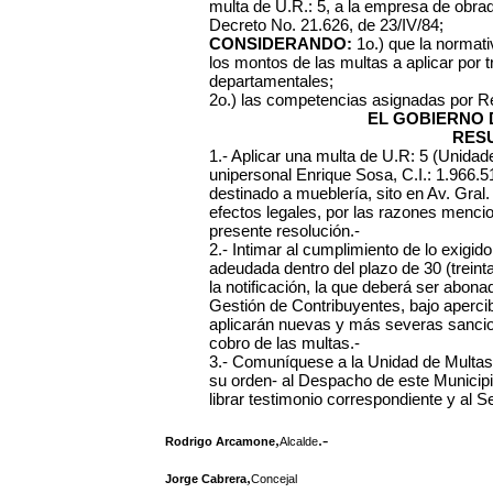
multa de U.R.: 5, a la empresa de obrado
Decreto No. 21.626, de 23/IV/84;
CONSIDERANDO:
1o.) que la normati
los montos de las multas a aplicar por 
departamentales;
2o.) las competencias asignadas por R
EL GOBIERNO 
RES
1.- Aplicar una multa de U.R: 5 (Unidad
unipersonal Enrique Sosa, C.I.: 1.966.5
destinado a mueblería, sito en Av. Gral.
efectos legales, por las razones mencio
presente resolución.-
2.- Intimar al cumplimiento de lo exig
adeudada dentro del plazo de 30 (treinta
la notificación, la que deberá ser abona
Gestión de Contribuyentes, bajo aperci
aplicarán nuevas y más severas sancione
cobro de las multas.-
3.- Comuníquese a la Unidad de Multas
su orden- al Despacho de este Municipio
librar testimonio correspondiente y al 
,
.-
Rodrigo Arcamone
Alcalde
,
Jorge Cabrera
Concejal