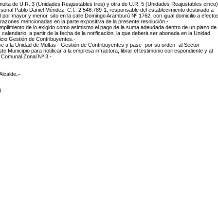
 multa de U.R. 3 (Unidades Reajustables tres) y otra de U.R. 5 (Unidades Reajustables cinco)
ersonal
Pablo Daniel Méndez, C.I.: 2.548.789-1, responsable del establecimiento destinado a
l por mayor y menor, sito en la calle Domingo Aramburú Nº 1762, con igual domicilio a efecto
s razones mencionadas en la parte expositiva de la presente resolución.-
cumplimiento de lo exigido como asimismo el pago de la suma adeudada dentro de un plazo de
s calendario, a partir de la fecha de la notificación, la que deberá ser abonada en la Unidad
icio Gestión de Contribuyentes.-
 a la Unidad de Multas - Gestión de Contribuyentes y pase -por su orden- al Sector
 Municipio para notificar a la empresa infractora, librar el testimonio correspondiente y al
 Comunal Zonal Nº 3.-
.-
Alcalde
l