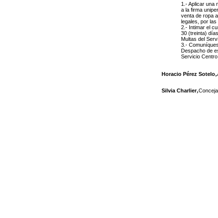
1.- Aplicar una
a la firma unip
venta de ropa a
legales, por la
2.- Intimar el 
30 (treinta) día
Multas del Serv
3.- Comuníquese
Despacho de este
Servicio Centro
,
Horacio Pérez Sotelo
,
Silvia Charlier
Conceja