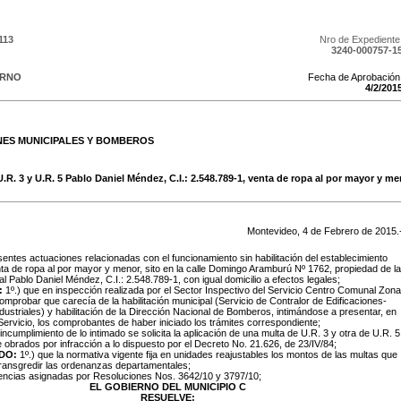
113
Nro de Expediente
3240-000757-1
ERNO
Fecha de Aprobación
4
/
2
/
201
NES MUNICIPALES Y BOMBEROS
U.R. 3 y U.R. 5 Pablo Daniel Méndez, C.I.: 2.548.789-1, venta de ropa al por mayor y 
Montevideo,
4
de
Febrero
de
2015
.
entes actuaciones relacionadas con el funcionamiento sin habilitación del establecimiento
ta de ropa al por mayor y menor, sito en la calle Domingo Aramburú Nº 1762, propiedad de la
l Pablo Daniel Méndez, C.I.: 2.548.789-1, con igual domicilio a efectos legales;
:
1º.) que en inspección realizada por el Sector Inspectivo del Servicio Centro Comunal Zona
omprobar que carecía de la habilitación municipal (Servicio de Contralor de Edificaciones-
dustriales) y habilitación de la Dirección Nacional de Bomberos, intimándose a presentar, en
ervicio, los comprobantes de haber iniciado los trámites correspondiente;
 incumplimiento de lo intimado se solicita la aplicación de una multa de U.R. 3 y otra de U.R. 5
 obrados por infracción a lo dispuesto por el Decreto No. 21.626, de 23/IV/84;
DO:
1º.) que la normativa vigente fija en unidades reajustables los montos de las multas que
transgredir las ordenanzas departamentales;
tencias asignadas por Resoluciones Nos. 3642/10 y 3797/10;
EL GOBIERNO DEL MUNICIPIO C
RESUELVE: