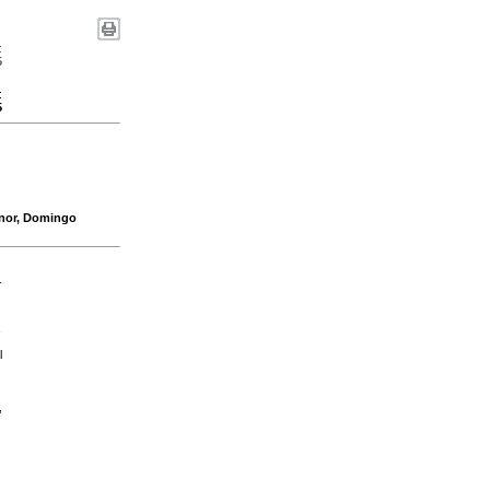
:
5
:
5
menor, Domingo
-
l
,