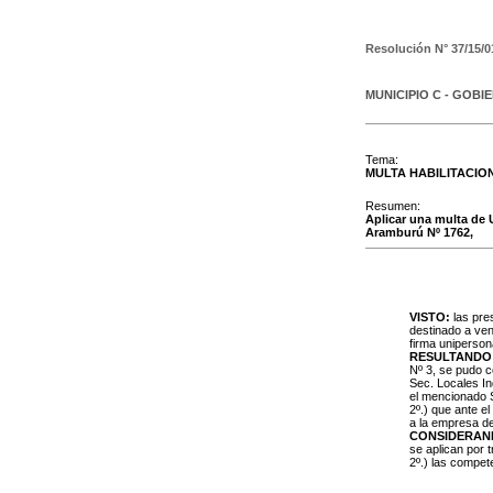
Resolución N°
37/15/0
MUNICIPIO C - GOBI
Tema:
MULTA HABILITACIO
Resumen:
Aplicar una multa de 
Aramburú Nº 1762,
VISTO:
las pres
destinado a ven
firma unipersona
RESULTANDO
Nº 3, se pudo c
Sec. Locales In
el mencionado S
2º.) que ante el
a la empresa de
CONSIDERAN
se aplican por 
2º.) las compe