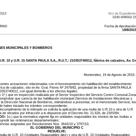
0113
Nro de Expediente
3240-008562-1
ERNO
Fecha de Aprobación
19
/
8
/
201
NES MUNICIPALES Y BOMBEROS
.R. 10 y U.R. 15 SANTA PAULA S.A., R.U.T.: 210353740012, fábrica de calzados, Av. Gra
Montevideo,
19
de
Agosto
de
2015
.
sentes actuaciones relacionadas con el funcionamiento sin habilitación del establecimiento
rica de calzados, sito en Av. Gral. Flores Nº 2478/82, propiedad de la firma SANTA PAULA
10353740012, con igual domicilio a los efectos legales;
:
1º.) que en inspección realizada por el Sector Inspectivo del Servicio Centro Comunal Zona
omprobar que carecía de las habilitación municipal (Servicio de Instalaciones Mecánicas y
e la Dirección Nacional de Bomberos, intimándose a presentar, en el mencionado Servicio, los
 haber iniciado los trámites correspondiente;
 incumplimiento de lo intimado se solicita la aplicación de una multa de U.R.10 y otra de U.R.
a de obrados por infracción a lo dispuesto por el Decreto No. 21.626, de 23/IV/84;
DO:
1o.) que la normativa vigente fija en unidades reajustables los montos de las multas a
nsgredir las ordenanzas departamentales;
tencias asignadas por Resoluciones Nos. 3642/10 y 3797/10;
EL GOBIERNO DEL MUNICIPIO C
RESUELVE:
 multa de U.R. 10 (Unidades Reajustables diez) y otra de U.R. 15 (Unidades Reajustables