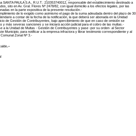
rma
SANTA PAULA S.A., R.U.T.: 210353740012, responsable del establecimiento destinado a
dos, sito en Av. Gral. Flores Nº 2478/82, con igual domicilio a los efectos legales, por las
adas en la parte expositiva de la presente resolución.-
cumplimiento de lo exigido como asimismo el pago de la suma adeudada dentro del plazo de 30
alendario a contar de la fecha de la notificación, la que deberá ser abonada en la Unidad
icio de Gestión de Contribuyentes, bajo apercibimiento de que en caso de omisión se
s y más severas sanciones y se iniciará acción judicial para el cobro de las multas.-
 a la Unidad de Multas - Gestión de Contribuyentes y pase -por su orden- al Sector
e Municipio, para notificar a la empresa infractora y librar testimonio correspondiente y al
 Comunal Zonal Nº 3.-
.-
calde
l