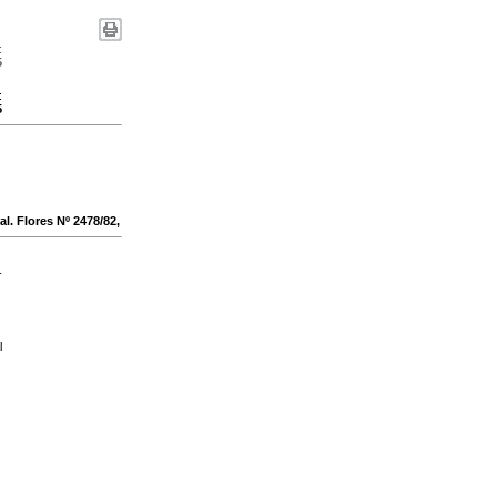
:
5
:
5
l. Flores Nº 2478/82,
-
l