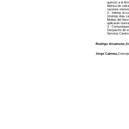
quince) a la fi
fábrica de calza
razones mencion
2.- Intimar al 
(treinta) días c
Multas del Serv
aplicarán nueva
3.- Comuníquese
Despacho de est
Servicio Centro
,
Rodrigo Arcamone
Al
,
Jorge Cabrera
Conceja