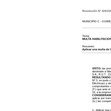
Resolución N°
324/15/
MUNICIPIO C - GOBI
Tema:
MULTA HABILITACIO
Resumen:
Aplicar una multa de U
VISTO:
las pre
destinado a fáb
S.A., R.U.T.: 2
RESULTANDO
Nº 3, se pudo c
Eléctricas) y d
comprobantes de
2º.) que ante el
15, a la empres
CONSIDERAN
aplicar por tra
2o.) las compe
1.- Aplicar una