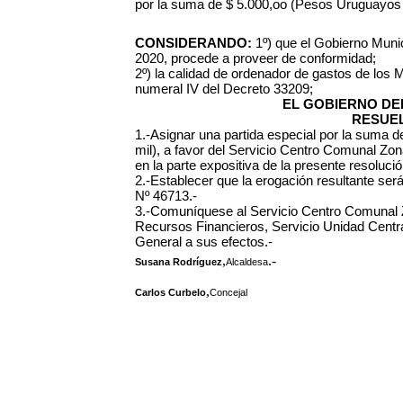
por la suma de $ 5.000,oo (Pesos Uruguayos 
CONSIDERANDO:
1º) que el Gobierno Muni
2020, procede a proveer de conformidad;
2º) la calidad de ordenador de gastos de los M
numeral IV del Decreto 33209;
EL GOBIERNO DEL
RESUEL
1.-Asignar una partida especial por la suma 
mil), a favor del Servicio Centro Comunal Zo
en la parte expositiva de la presente resolució
2.-Establecer que la erogación resultante será
Nº 46713.-
3.-Comuníquese al Servicio Centro Comunal 
Recursos Financieros, Servicio Unidad Centr
General a sus efectos.-
,
.-
Susana Rodríguez
Alcaldesa
,
Carlos Curbelo
Concejal