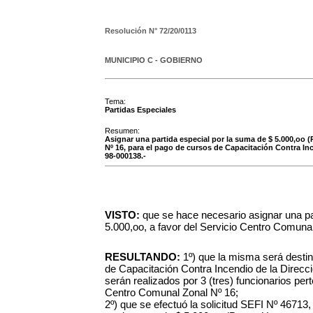
Resolución N°
72/20/0113
MUNICIPIO C - GOBIERNO
Tema:
Partidas Especiales
Resumen:
Asignar una partida especial por la suma de $ 5.000,oo 
Nº 16, para el pago de cursos de Capacitación Contra In
98-000138.-
VISTO:
que se hace necesario asignar una pa
5.000,oo, a favor del Servicio Centro Comunal
RESULTANDO:
1º) que la misma será destin
de Capacitación Contra Incendio de la Direcc
serán realizados por 3 (tres) funcionarios per
Centro Comunal Zonal Nº 16;
2º) que se efectuó la solicitud SEFI Nº 46713,