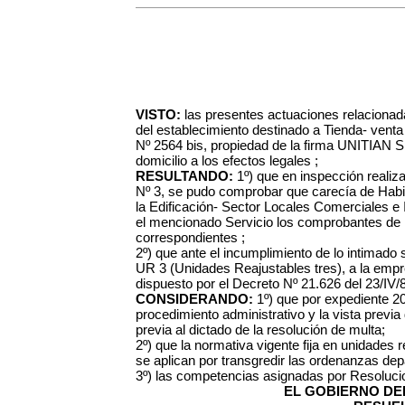
VISTO:
las presentes actuaciones relacionada
del establecimiento destinado a Tienda- venta
Nº 2564 bis, propiedad de la firma UNITIAN 
domicilio a los efectos legales ;
RESULTANDO:
1º) que en inspección realiz
Nº 3, se pudo comprobar que carecía de Habili
la Edificación- Sector Locales Comerciales e 
el mencionado Servicio los comprobantes de h
correspondientes ;
2º) que ante el incumplimiento de lo intimado s
UR 3 (Unidades Reajustables tres), a la empr
dispuesto por el Decreto Nº 21.626 del 23/IV/8
CONSIDERANDO:
1º) que por expediente 2
procedimiento administrativo y la vista previ
previa al dictado de la resolución de multa;
2º) que la normativa vigente fija en unidades
se aplican por transgredir las ordenanzas de
3º) las competencias asignadas por Resoluci
EL GOBIERNO DEL