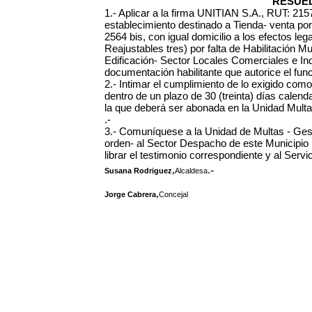
RESUEL
1.- Aplicar a la firma UNITIAN S.A., RUT: 21
establecimiento destinado a Tienda- venta por
2564 bis, con igual domicilio a los efectos l
Reajustables tres) por falta de Habilitación Mu
Edificación- Sector Locales Comerciales e In
documentación habilitante que autorice el funci
2.- Intimar el cumplimiento de lo exigido co
dentro de un plazo de 30 (treinta) días calendar
la que deberá ser abonada en la Unidad Multa
.-
3.- Comuníquese a la Unidad de Multas - Ges
orden- al Sector Despacho de este Municipio p
librar el testimonio correspondiente y al Serv
,
.-
Susana Rodriguez
Alcaldesa
,
Jorge Cabrera
Concejal