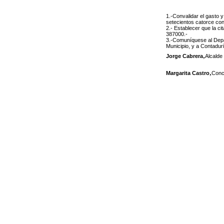
1.-Convalidar el gasto 
setecientos catorce co
2.- Establecer que la c
387000.-
3.-Comuníquese al Depa
Municipio, y a Contadur
,
Jorge Cabrera
Alcalde
,
Margarita Castro
Conc