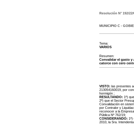
Resolución N°
192/22/
MUNICIPIO C - GOBI
Tema:
VARIOS
Resumen:
Convalidar el gasto y
catorce con cero cent
VISTO:
las presentes a
213054160019, por conc
hormigón ;
RESULTANDO:
1º) que
2º) que el Sector Presu
Convalidación en siste
por Contralor y Liquida
reconocer a la Empresa 
Pública Nº 762/19;
CONSIDERANDO:
1º) 
2010, la Sra. Intendent