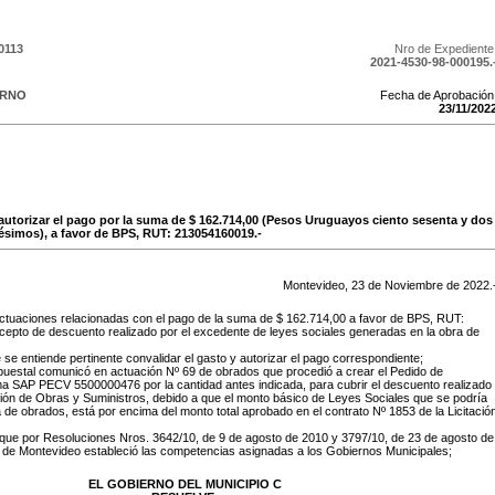
0113
Nro de Expediente
2021-4530-98-000195.
ERNO
Fecha de Aprobación
23
/
11
/
202
 autorizar el pago por la suma de $ 162.714,00 (Pesos Uruguayos ciento sesenta y dos
ésimos), a favor de BPS, RUT: 213054160019.-
Montevideo,
23
de
Noviembre
de
2022
.
ctuaciones relacionadas con el pago de la suma de $ 162.714,00 a favor de BPS, RUT:
epto de descuento realizado por el excedente de leyes sociales generadas en la obra de
 se entiende pertinente convalidar el gasto y autorizar el pago correspondiente;
puestal comunicó en actuación Nº 69 de obrados que procedió a crear el Pedido de
ma SAP PECV 5500000476 por la cantidad antes indicada, para cubrir el descuento realizado
ción de Obras y Suministros, debido a que el monto básico de Leyes Sociales que se podría
de obrados, está por encima del monto total aprobado en el contrato Nº 1853 de la Licitació
que por Resoluciones Nros. 3642/10, de 9 de agosto de 2010 y 3797/10, de 23 de agosto de
a de Montevideo estableció las competencias asignadas a los Gobiernos Municipales;
EL GOBIERNO DEL MUNICIPIO C