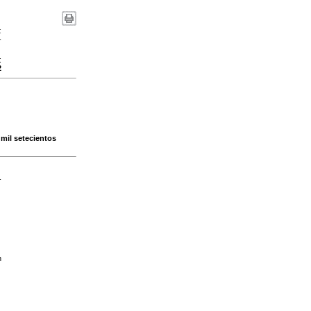
:
-
:
2
 mil setecientos
-
n