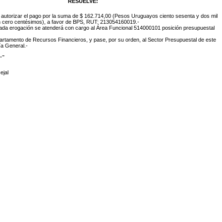
RESUELVE:
y autorizar el pago por la suma de $ 162.714,00 (Pesos Uruguayos ciento sesenta y dos mil
n cero centésimos), a favor de BPS, RUT: 213054160019.-
itada erogación se atenderá con cargo al Área Funcional 514000101 posición presupuestal
rtamento de Recursos Financieros, y pase, por su orden, al Sector Presupuestal de este
ía General.-
.-
ejal