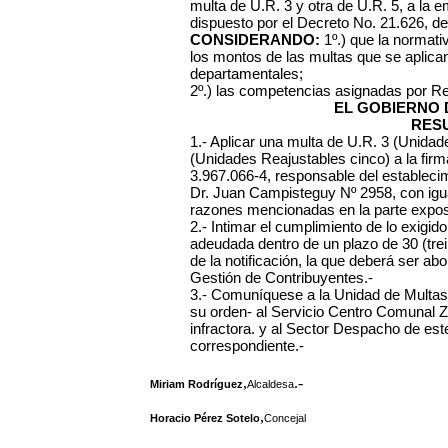
multa de U.R. 3 y otra de U.R. 5, a la 
dispuesto por el Decreto No. 21.626, de
CONSIDERANDO:
1º.) que la normativ
los montos de las multas que se aplica
departamentales;
2º.) las competencias asignadas por R
EL GOBIERNO 
RES
1.- Aplicar una multa de U.R. 3 (Unidad
(Unidades Reajustables cinco) a la fir
3.967.066-4, responsable del establecimi
Dr. Juan Campisteguy Nº 2958, con igual
razones mencionadas en la parte exposit
2.- Intimar el cumplimiento de lo exig
adeudada dentro de un plazo de 30 (trein
de la notificación, la que deberá ser ab
Gestión de Contribuyentes.-
3.- Comuníquese a la Unidad de Multas
su orden- al Servicio Centro Comunal Zo
infractora. y al Sector Despacho de este
correspondiente.-
,
.-
Miriam Rodríguez
Alcaldesa
,
Horacio Pérez Sotelo
Concejal