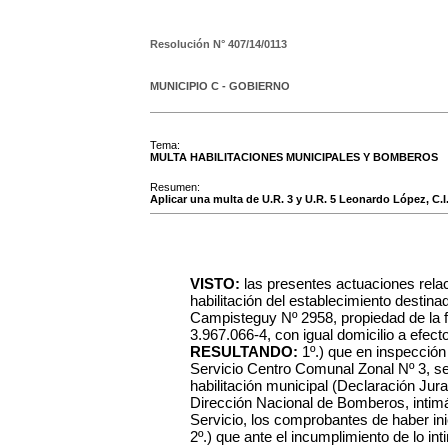
Resolución N°
407/14/0113
MUNICIPIO C - GOBIERNO
Tema:
MULTA HABILITACIONES MUNICIPALES Y BOMBEROS
Resumen:
Aplicar una multa de U.R. 3 y U.R. 5 Leonardo López, C.I
VISTO:
las presentes actuaciones rela
habilitación del establecimiento destinad
Campisteguy Nº 2958, propiedad de la f
3.967.066-4, con igual domicilio a efect
RESULTANDO:
1º.) que en inspección 
Servicio Centro Comunal Zonal Nº 3, s
habilitación municipal (Declaración Jur
Dirección Nacional de Bomberos, intim
Servicio, los comprobantes de haber ini
2º.) que ante el incumplimiento de lo int